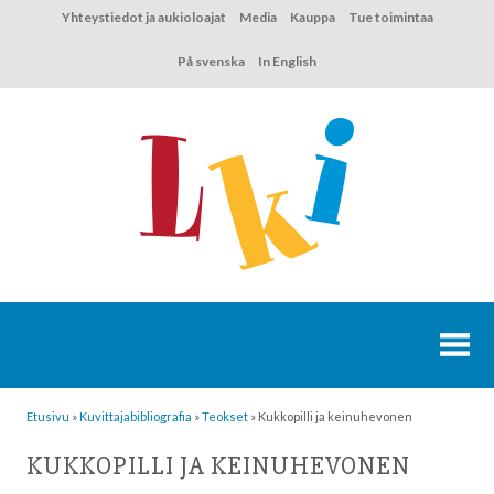
Hyppää
Yhteystiedot ja aukioloajat
Media
Kauppa
Tue toimintaa
sisältöön
På svenska
In English
Etusivu
»
Kuvittaja­bibliografia
»
Teokset
»
Kukkopilli ja keinuhevonen
KUKKOPILLI JA KEINUHEVONEN