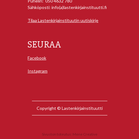
Puhelin: 050 4632 780
Sähköposti: info(a)lastenkirjainstituutti.fi
Tilaa Lastenkirjainstituutin uutiskirje
SEURAA
Facebook
Instagram
Copyright © Lastenkirjainstituutti
Sivuston toteutus:
Mene Creative