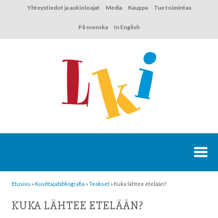
Hyppää
Yhteystiedot ja aukioloajat
Media
Kauppa
Tue toimintaa
sisältöön
På svenska
In English
Etusivu
»
Kuvittaja­bibliografia
»
Teokset
»
Kuka lähtee etelään?
KUKA LÄHTEE ETELÄÄN?