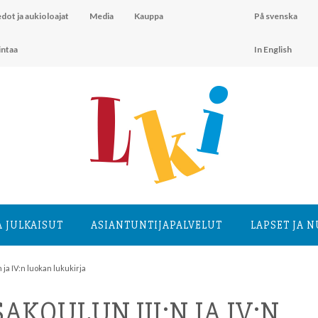
dot ja aukioloajat
Media
Kauppa
På svenska
intaa
In English
A JULKAISUT
ASIANTUNTIJA­PALVELUT
LAPSET JA 
 ja IV:n luokan lukukirja
KOULUN III:N JA IV:N