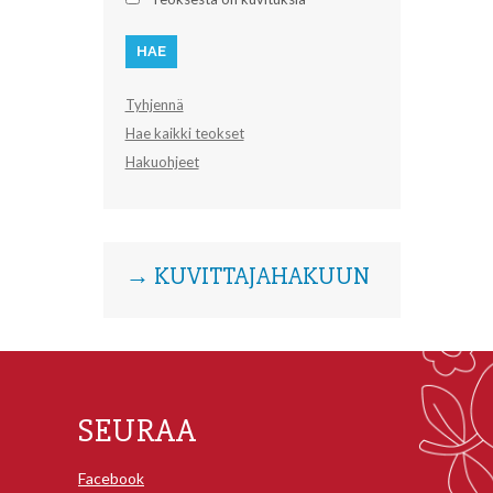
Tyhjennä
Hae kaikki teokset
Hakuohjeet
→ KUVITTAJAHAKUUN
SEURAA
Facebook