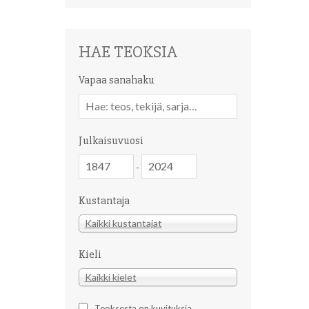
HAE TEOKSIA
Vapaa sanahaku
Vapaa
sanahaku
Julkaisuvuosi
Julkaisuvuosi
Julkaisuvuosi
-
Kustantaja
Kustantaja
Kaikki kustantajat
Kieli
Kieli
Kaikki kielet
Teoksesta on kuvituksia