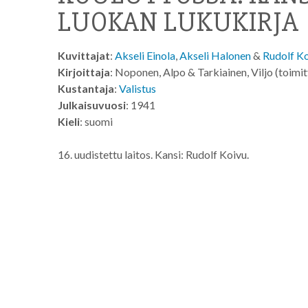
LUOKAN LUKUKIRJA
Kuvittajat
:
Akseli Einola
,
Akseli Halonen
&
Rudolf K
Kirjoittaja
: Noponen, Alpo & Tarkiainen, Viljo (toimi
Kustantaja
:
Valistus
Julkaisuvuosi
: 1941
Kieli
: suomi
16. uudistettu laitos. Kansi: Rudolf Koivu.