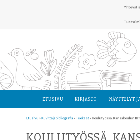
Hyppää
Yhteystie
sisältöön
Tue toim
ETUSIVU
KIRJASTO
NÄYTTELYT J
Etusivu
»
Kuvittaja­bibliografia
»
Teokset
»
Koulutyössä. Kansakoulun III:n
KOULUTYÖSSÄ. KANSA