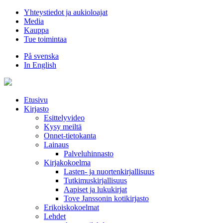
Hyppää
Yhteystiedot ja aukioloajat
sisältöön
Media
Kauppa
Tue toimintaa
På svenska
In English
Etusivu
Kirjasto
Esittelyvideo
Kysy meiltä
Onnet-tietokanta
Lainaus
Palveluhinnasto
Kirjakokoelma
Lasten- ja nuortenkirjallisuus
Tutkimuskirjallisuus
Aapiset ja lukukirjat
Tove Janssonin kotikirjasto
Erikoiskokoelmat
Lehdet