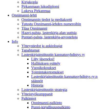
Kirjakopla
Pirkanmaan lukudiplomi
Lukeva Pirkanmaa
Onnimanni-lehti
Onnimannin tiedot ja mediakortti
Tutustu Onnimanni-lehden numeroihin
Tilaa Onnimanni
Haavi-palsta, lastenkirja-alan uutisia
Puntari-palsta, lastenkirja-arvosteluja
Info
Yhteystiedot ja aukioloajat
Tapahtumat
Lastenkirjainstituutin kannatusyhdistys ry
Liity jäseneksi!
Hallituksen esittely
Vuosikokoukset
Toimintakertomukset
Lastenkirjainstituutin kannatusyhdistys ry:n
säännöt
Historia
Lastenkirjainstituutin strategia
Yhteistyökumppanit
Palkinnot
Onnimanni-palkinto
Punni-kirjallisuuspalkinto