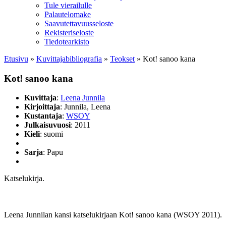
Tule vierailulle
Palautelomake
Saavutettavuusseloste
Rekisteriseloste
Tiedotearkisto
Etusivu
»
Kuvittaja­bibliografia
»
Teokset
»
Kot! sanoo kana
Kot! sanoo kana
Kuvittaja
:
Leena Junnila
Kirjoittaja
: Junnila, Leena
Kustantaja
:
WSOY
Julkaisuvuosi
: 2011
Kieli
: suomi
Sarja
: Papu
Katselukirja.
Leena Junnilan kansi katselukirjaan Kot! sanoo kana (WSOY 2011).