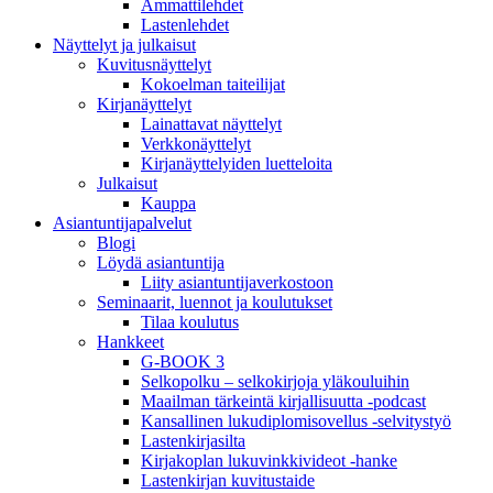
Ammattilehdet
Lastenlehdet
Näyttelyt ja julkaisut
Kuvitusnäyttelyt
Kokoelman taiteilijat
Kirjanäyttelyt
Lainattavat näyttelyt
Verkkonäyttelyt
Kirjanäyttelyiden luetteloita
Julkaisut
Kauppa
Asiantuntija­palvelut
Blogi
Löydä asiantuntija
Liity asiantuntijaverkostoon
Seminaarit, luennot ja koulutukset
Tilaa koulutus
Hankkeet
G-BOOK 3
Selkopolku – selkokirjoja yläkouluihin
Maailman tärkeintä kirjallisuutta -podcast
Kansallinen lukudiplomisovellus -selvitystyö
Lastenkirjasilta
Kirjakoplan lukuvinkkivideot -hanke
Lastenkirjan kuvitustaide