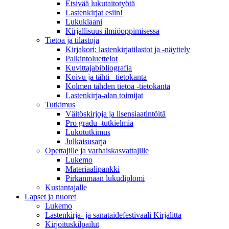
Etsivää lukutaitotyötä
Lastenkirjat esiin!
Lukuklaani
Kirjallisuus ilmiöoppimisessa
Tietoa ja tilastoja
Kirjakori: lastenkirjatilastot ja -näyttely
Palkintoluettelot
Kuvittaja­bibliografia
Koivu ja tähti –tietokanta
Kolmen tähden tietoa -tietokanta
Lastenkirja-alan toimijat
Tutkimus
Väitöskirjoja ja lisensiaatintöitä
Pro gradu -tutkielmia
Lukututkimus
Julkaisusarja
Opettajille ja varhaiskasvattajille
Lukemo
Materiaalipankki
Pirkanmaan lukudiplomi
Kustantajalle
Lapset ja nuoret
Lukemo
Lastenkirja- ja sanataidefestivaali Kirjalitta
Kirjoituskilpailut