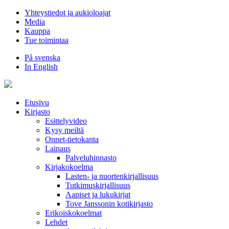
Hyppää
Yhteystiedot ja aukioloajat
sisältöön
Media
Kauppa
Tue toimintaa
På svenska
In English
Etusivu
Kirjasto
Esittelyvideo
Kysy meiltä
Onnet-tietokanta
Lainaus
Palveluhinnasto
Kirjakokoelma
Lasten- ja nuortenkirjallisuus
Tutkimuskirjallisuus
Aapiset ja lukukirjat
Tove Janssonin kotikirjasto
Erikoiskokoelmat
Lehdet