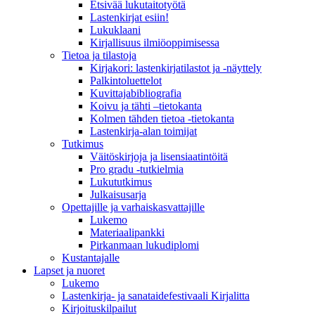
Etsivää lukutaitotyötä
Lastenkirjat esiin!
Lukuklaani
Kirjallisuus ilmiöoppimisessa
Tietoa ja tilastoja
Kirjakori: lastenkirjatilastot ja -näyttely
Palkintoluettelot
Kuvittaja­bibliografia
Koivu ja tähti –tietokanta
Kolmen tähden tietoa -tietokanta
Lastenkirja-alan toimijat
Tutkimus
Väitöskirjoja ja lisensiaatintöitä
Pro gradu -tutkielmia
Lukututkimus
Julkaisusarja
Opettajille ja varhaiskasvattajille
Lukemo
Materiaalipankki
Pirkanmaan lukudiplomi
Kustantajalle
Lapset ja nuoret
Lukemo
Lastenkirja- ja sanataidefestivaali Kirjalitta
Kirjoituskilpailut