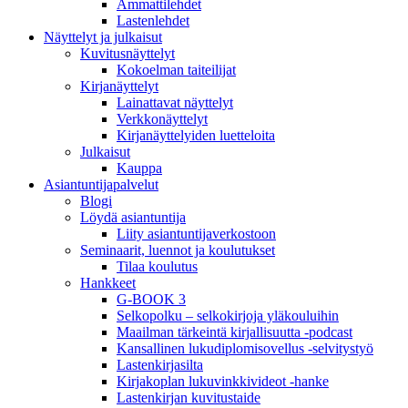
Ammattilehdet
Lastenlehdet
Näyttelyt ja julkaisut
Kuvitusnäyttelyt
Kokoelman taiteilijat
Kirjanäyttelyt
Lainattavat näyttelyt
Verkkonäyttelyt
Kirjanäyttelyiden luetteloita
Julkaisut
Kauppa
Asiantuntija­palvelut
Blogi
Löydä asiantuntija
Liity asiantuntijaverkostoon
Seminaarit, luennot ja koulutukset
Tilaa koulutus
Hankkeet
G-BOOK 3
Selkopolku – selkokirjoja yläkouluihin
Maailman tärkeintä kirjallisuutta -podcast
Kansallinen lukudiplomisovellus -selvitystyö
Lastenkirjasilta
Kirjakoplan lukuvinkkivideot -hanke
Lastenkirjan kuvitustaide