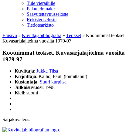
Tule vierailulle
Palautelomake
Saavutettavuusseloste
Rekisteriseloste
Tiedotearkisto
Etusivu
»
Kuvittaja­bibliografia
»
Teokset
»
Kootuimmat teokset.
Kuvasarjalajitelma vuosilta 1979-97
Kootuimmat teokset. Kuvasarjalajitelma vuosilta
1979-97
Kuvittaja
:
Jukka Tilsa
Kirjoittaja
: Kallio, Pauli (toimittanut)
Kustantaja
:
Suuri kurpitsa
Julkaisuvuosi
: 1998
Kieli
: suomi
Sarjakuvateos.