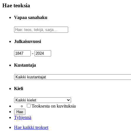
Hae teoksia
Vapaa sanahaku
Vapaa
sanahaku
Julkaisuvuosi
Julkaisuvuosi
Julkaisuvuosi
-
Kustantaja
Kustantaja
Kieli
Kieli
Teoksesta on kuvituksia
Tyhjennä
Hae kaikki teokset