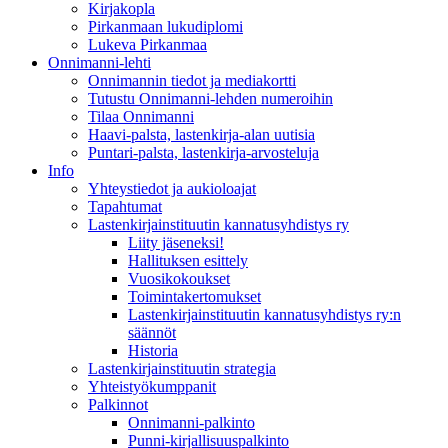
Kirjakopla
Pirkanmaan lukudiplomi
Lukeva Pirkanmaa
Onnimanni-lehti
Onnimannin tiedot ja mediakortti
Tutustu Onnimanni-lehden numeroihin
Tilaa Onnimanni
Haavi-palsta, lastenkirja-alan uutisia
Puntari-palsta, lastenkirja-arvosteluja
Info
Yhteystiedot ja aukioloajat
Tapahtumat
Lastenkirjainstituutin kannatusyhdistys ry
Liity jäseneksi!
Hallituksen esittely
Vuosikokoukset
Toimintakertomukset
Lastenkirjainstituutin kannatusyhdistys ry:n
säännöt
Historia
Lastenkirjainstituutin strategia
Yhteistyökumppanit
Palkinnot
Onnimanni-palkinto
Punni-kirjallisuuspalkinto