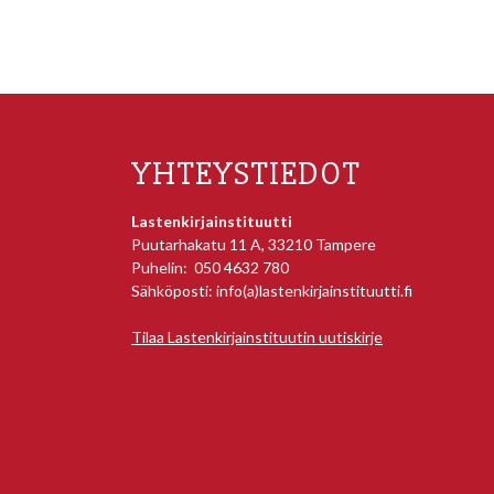
YHTEYSTIEDOT
Lastenkirjainstituutti
Puutarhakatu 11 A, 33210 Tampere
Puhelin: 050 4632 780
Sähköposti: info(a)lastenkirjainstituutti.fi
Tilaa Lastenkirjainstituutin uutiskirje