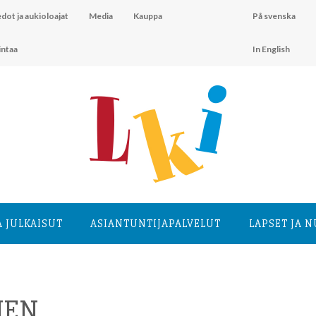
dot ja aukioloajat
Media
Kauppa
På svenska
intaa
In English
A JULKAISUT
ASIANTUNTIJA­PALVELUT
LAPSET JA 
NEN