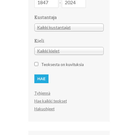
-
Kustantaja
Kustantaja
Kaikki kustantajat
Kieli
Kieli
Kaikki kielet
Teoksesta on kuvituksia
Tyhjennä
Hae kaikki teokset
Hakuohjeet