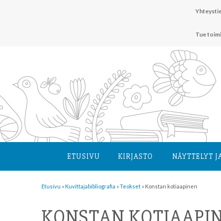
Hyppää
Yhteystie
sisältöön
Tue toim
ETUSIVU
KIRJASTO
NÄYTTELYT J
Etusivu
»
Kuvittaja­bibliografia
»
Teokset
»
Konstan kotiaapinen
KONSTAN KOTIAAPI