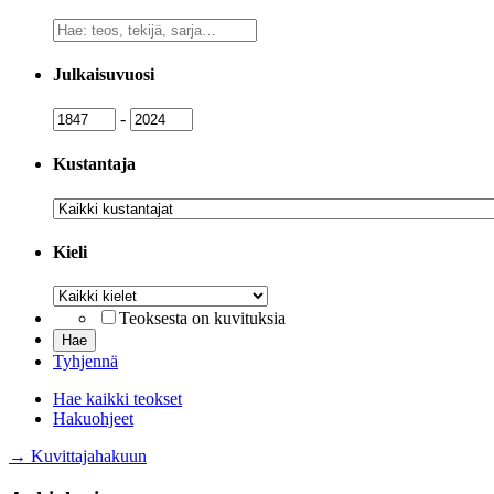
Vapaa
sanahaku
Julkaisuvuosi
Julkaisuvuosi
Julkaisuvuosi
-
Kustantaja
Kustantaja
Kieli
Kieli
Teoksesta on kuvituksia
Tyhjennä
Hae kaikki teokset
Hakuohjeet
→ Kuvittajahakuun