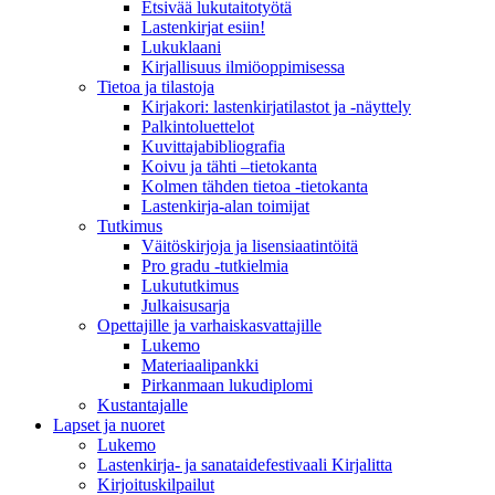
Etsivää lukutaitotyötä
Lastenkirjat esiin!
Lukuklaani
Kirjallisuus ilmiöoppimisessa
Tietoa ja tilastoja
Kirjakori: lastenkirjatilastot ja -näyttely
Palkintoluettelot
Kuvittaja­bibliografia
Koivu ja tähti –tietokanta
Kolmen tähden tietoa -tietokanta
Lastenkirja-alan toimijat
Tutkimus
Väitöskirjoja ja lisensiaatintöitä
Pro gradu -tutkielmia
Lukututkimus
Julkaisusarja
Opettajille ja varhaiskasvattajille
Lukemo
Materiaalipankki
Pirkanmaan lukudiplomi
Kustantajalle
Lapset ja nuoret
Lukemo
Lastenkirja- ja sanataidefestivaali Kirjalitta
Kirjoituskilpailut