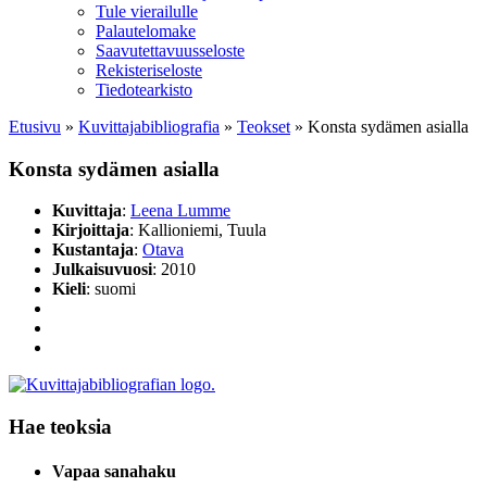
Tule vierailulle
Palautelomake
Saavutettavuusseloste
Rekisteriseloste
Tiedotearkisto
Etusivu
»
Kuvittaja­bibliografia
»
Teokset
»
Konsta sydämen asialla
Konsta sydämen asialla
Kuvittaja
:
Leena Lumme
Kirjoittaja
: Kallioniemi, Tuula
Kustantaja
:
Otava
Julkaisuvuosi
: 2010
Kieli
: suomi
Hae teoksia
Vapaa sanahaku