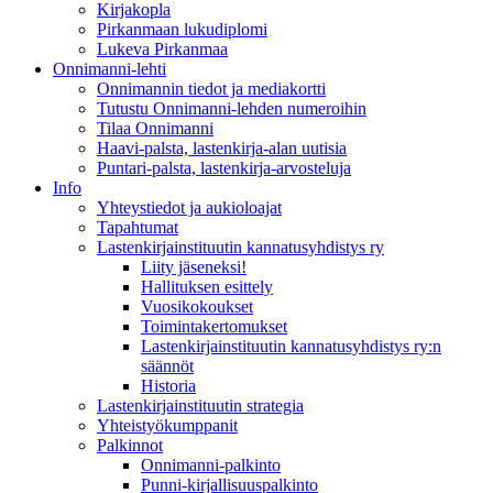
Kirjakopla
Pirkanmaan lukudiplomi
Lukeva Pirkanmaa
Onnimanni-lehti
Onnimannin tiedot ja mediakortti
Tutustu Onnimanni-lehden numeroihin
Tilaa Onnimanni
Haavi-palsta, lastenkirja-alan uutisia
Puntari-palsta, lastenkirja-arvosteluja
Info
Yhteystiedot ja aukioloajat
Tapahtumat
Lastenkirjainstituutin kannatusyhdistys ry
Liity jäseneksi!
Hallituksen esittely
Vuosikokoukset
Toimintakertomukset
Lastenkirjainstituutin kannatusyhdistys ry:n
säännöt
Historia
Lastenkirjainstituutin strategia
Yhteistyökumppanit
Palkinnot
Onnimanni-palkinto
Punni-kirjallisuuspalkinto