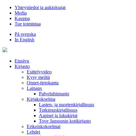
Hyppää
Yhteystiedot ja aukioloajat
sisältöön
Media
Kauppa
Tue toimintaa
På svenska
In English
Etusivu
Kirjasto
Esittelyvideo
Kysy meiltä
Onnet-tietokanta
Lainaus
Palveluhinnasto
Kirjakokoelma
Lasten- ja nuortenkirjallisuus
Tutkimuskirjallisuus
Aapiset ja lukukirjat
Tove Janssonin kotikirjasto
Erikoiskokoelmat
Lehdet