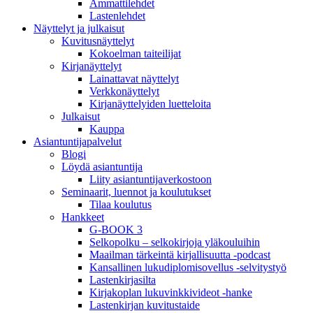
Ammattilehdet
Lastenlehdet
Näyttelyt ja julkaisut
Kuvitusnäyttelyt
Kokoelman taiteilijat
Kirjanäyttelyt
Lainattavat näyttelyt
Verkkonäyttelyt
Kirjanäyttelyiden luetteloita
Julkaisut
Kauppa
Asiantuntija­palvelut
Blogi
Löydä asiantuntija
Liity asiantuntijaverkostoon
Seminaarit, luennot ja koulutukset
Tilaa koulutus
Hankkeet
G-BOOK 3
Selkopolku – selkokirjoja yläkouluihin
Maailman tärkeintä kirjallisuutta -podcast
Kansallinen lukudiplomisovellus -selvitystyö
Lastenkirjasilta
Kirjakoplan lukuvinkkivideot -hanke
Lastenkirjan kuvitustaide