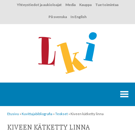
Hyppää
Yhteystiedot ja aukioloajat
Media
Kauppa
Tue toimintaa
sisältöön
På svenska
In English
Etusivu
»
Kuvittaja­bibliografia
»
Teokset
»
Kiveen kätketty linna
KIVEEN KÄTKETTY LINNA