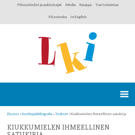
Hyppää
Yhteystiedot ja aukioloajat
Media
Kauppa
Tue toimintaa
sisältöön
På svenska
In English
Etusivu
»
Kuvittaja­bibliografia
»
Teokset
»
Kiukkumielen ihmeellinen satukirja
KIUKKUMIELEN IHMEELLINEN
SATUKIRJA