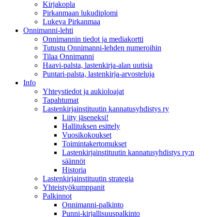
Kirjakopla
Pirkanmaan lukudiplomi
Lukeva Pirkanmaa
Onnimanni-lehti
Onnimannin tiedot ja mediakortti
Tutustu Onnimanni-lehden numeroihin
Tilaa Onnimanni
Haavi-palsta, lastenkirja-alan uutisia
Puntari-palsta, lastenkirja-arvosteluja
Info
Yhteystiedot ja aukioloajat
Tapahtumat
Lastenkirjainstituutin kannatusyhdistys ry
Liity jäseneksi!
Hallituksen esittely
Vuosikokoukset
Toimintakertomukset
Lastenkirjainstituutin kannatusyhdistys ry:n
säännöt
Historia
Lastenkirjainstituutin strategia
Yhteistyökumppanit
Palkinnot
Onnimanni-palkinto
Punni-kirjallisuuspalkinto