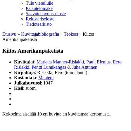
Tule vierailulle
Palautelomake
Saavutettavuusseloste
Rekisteriseloste
Tiedotearkisto
Etusivu
»
Kuvittaja­bibliografia
»
Teokset
»
Kiitos
Amerikanpaketista
Kiitos Amerikanpaketista
Kuvittajat
:
Marjatta Manner-Rislakki
,
Pauli Elenius
,
Eero
Rislakki
,
Pentti Lumikangas
&
Juha Anttinen
Kirjoittaja
: Rislakki, Eero (toimittanut)
Kustantaja
:
Mantere
Julkaisuvuosi
: 1947
Kieli
: suomi
Kokoelma sisältää 10 eri kuvittajan kuvittamaa kertomusta.