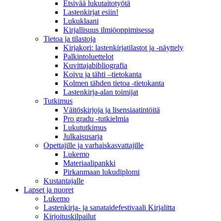
Etsivää lukutaitotyötä
Lastenkirjat esiin!
Lukuklaani
Kirjallisuus ilmiöoppimisessa
Tietoa ja tilastoja
Kirjakori: lastenkirjatilastot ja -näyttely
Palkintoluettelot
Kuvittaja­bibliografia
Koivu ja tähti –tietokanta
Kolmen tähden tietoa -tietokanta
Lastenkirja-alan toimijat
Tutkimus
Väitöskirjoja ja lisensiaatintöitä
Pro gradu -tutkielmia
Lukututkimus
Julkaisusarja
Opettajille ja varhaiskasvattajille
Lukemo
Materiaalipankki
Pirkanmaan lukudiplomi
Kustantajalle
Lapset ja nuoret
Lukemo
Lastenkirja- ja sanataidefestivaali Kirjalitta
Kirjoituskilpailut