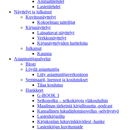
Ammattilehdet
Lastenlehdet
Näyttelyt ja julkaisut
Kuvitusnäyttelyt
Kokoelman taiteilijat
Kirjanäyttelyt
Lainattavat näyttelyt
Verkkonäyttelyt
Kirjanäyttelyiden luetteloita
Julkaisut
Kauppa
Asiantuntija­palvelut
Blogi
Löydä asiantuntija
Liity asiantuntijaverkostoon
Seminaarit, luennot ja koulutukset
Tilaa koulutus
Hankkeet
G-BOOK 3
Selkopolku – selkokirjoja yläkouluihin
Maailman tärkeintä kirjallisuutta -podcast
Kansallinen lukudiplomisovellus -selvitystyö
Lastenkirjasilta
Kirjakoplan lukuvinkkivideot -hanke
Lastenkirjan kuvitustaide