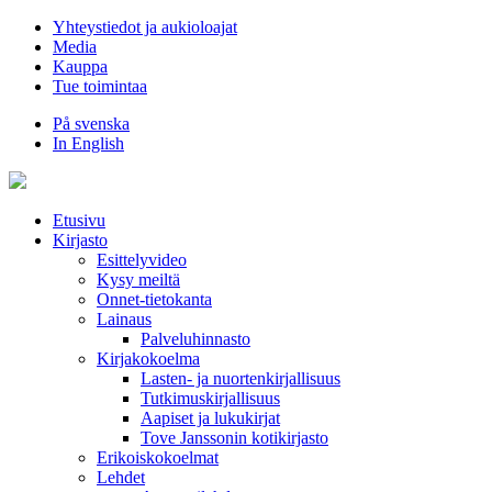
Hyppää
Yhteystiedot ja aukioloajat
sisältöön
Media
Kauppa
Tue toimintaa
På svenska
In English
Etusivu
Kirjasto
Esittelyvideo
Kysy meiltä
Onnet-tietokanta
Lainaus
Palveluhinnasto
Kirjakokoelma
Lasten- ja nuortenkirjallisuus
Tutkimuskirjallisuus
Aapiset ja lukukirjat
Tove Janssonin kotikirjasto
Erikoiskokoelmat
Lehdet