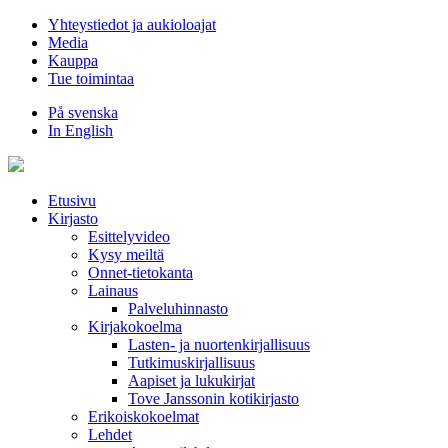
Hyppää
Yhteystiedot ja aukioloajat
sisältöön
Media
Kauppa
Tue toimintaa
På svenska
In English
Etusivu
Kirjasto
Esittelyvideo
Kysy meiltä
Onnet-tietokanta
Lainaus
Palveluhinnasto
Kirjakokoelma
Lasten- ja nuortenkirjallisuus
Tutkimuskirjallisuus
Aapiset ja lukukirjat
Tove Janssonin kotikirjasto
Erikoiskokoelmat
Lehdet