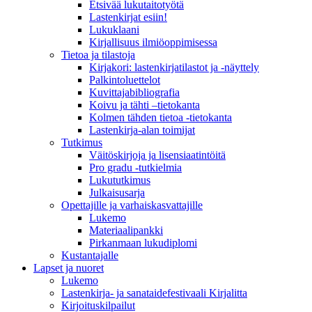
Etsivää lukutaitotyötä
Lastenkirjat esiin!
Lukuklaani
Kirjallisuus ilmiöoppimisessa
Tietoa ja tilastoja
Kirjakori: lastenkirjatilastot ja -näyttely
Palkintoluettelot
Kuvittaja­bibliografia
Koivu ja tähti –tietokanta
Kolmen tähden tietoa -tietokanta
Lastenkirja-alan toimijat
Tutkimus
Väitöskirjoja ja lisensiaatintöitä
Pro gradu -tutkielmia
Lukututkimus
Julkaisusarja
Opettajille ja varhaiskasvattajille
Lukemo
Materiaalipankki
Pirkanmaan lukudiplomi
Kustantajalle
Lapset ja nuoret
Lukemo
Lastenkirja- ja sanataidefestivaali Kirjalitta
Kirjoituskilpailut