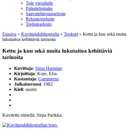
Tule vierailulle
Palautelomake
Saavutettavuusseloste
Rekisteriseloste
Tiedotearkisto
Etusivu
»
Kuvittaja­bibliografia
»
Teokset
»
Kettu ja kuu sekä muita
lukutaitoa kehittäviä tarinoita
Kettu ja kuu sekä muita lukutaitoa kehittäviä
tarinoita
Kuvittaja
:
Sirpa Hammar
Kirjoittaja
: Kojo, Elsa
Kustantaja
:
Gummerus
Julkaisuvuosi
: 1982
Kieli
: suomi
Kuvitettu nimellä: Sirpa Parikka.