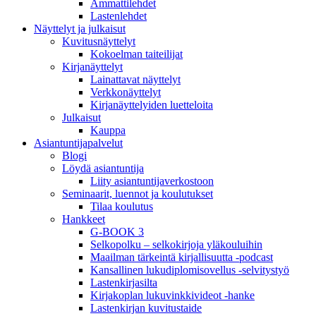
Ammattilehdet
Lastenlehdet
Näyttelyt ja julkaisut
Kuvitusnäyttelyt
Kokoelman taiteilijat
Kirjanäyttelyt
Lainattavat näyttelyt
Verkkonäyttelyt
Kirjanäyttelyiden luetteloita
Julkaisut
Kauppa
Asiantuntija­palvelut
Blogi
Löydä asiantuntija
Liity asiantuntijaverkostoon
Seminaarit, luennot ja koulutukset
Tilaa koulutus
Hankkeet
G-BOOK 3
Selkopolku – selkokirjoja yläkouluihin
Maailman tärkeintä kirjallisuutta -podcast
Kansallinen lukudiplomisovellus -selvitystyö
Lastenkirjasilta
Kirjakoplan lukuvinkkivideot -hanke
Lastenkirjan kuvitustaide