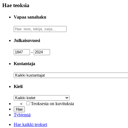
Hae teoksia
Vapaa sanahaku
Vapaa
sanahaku
Julkaisuvuosi
Julkaisuvuosi
Julkaisuvuosi
-
Kustantaja
Kustantaja
Kieli
Kieli
Teoksesta on kuvituksia
Tyhjennä
Hae kaikki teokset