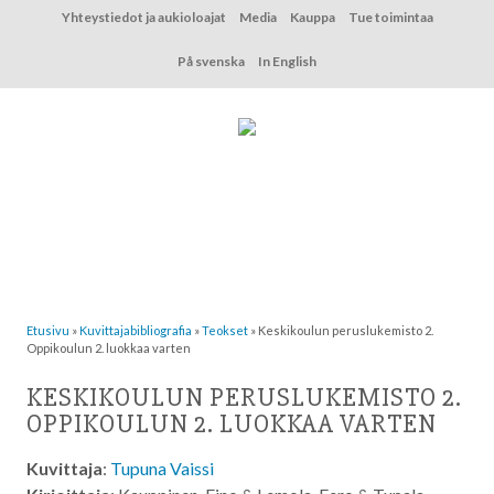
Hyppää
Yhteystiedot ja aukioloajat
Media
Kauppa
Tue toimintaa
sisältöön
På svenska
In English
Etusivu
»
Kuvittaja­bibliografia
»
Teokset
»
Keskikoulun peruslukemisto 2.
Oppikoulun 2. luokkaa varten
KESKIKOULUN PERUSLUKEMISTO 2.
OPPIKOULUN 2. LUOKKAA VARTEN
Kuvittaja
:
Tupuna Vaissi