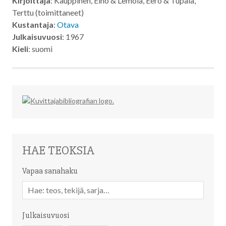
Kirjoittaja
: Kauppinen, Eino & Lemola, Eero & Tupala,
Terttu (toimittaneet)
Kustantaja
:
Otava
Julkaisuvuosi
: 1967
Kieli
: suomi
HAE TEOKSIA
Vapaa sanahaku
Vapaa
sanahaku
Julkaisuvuosi