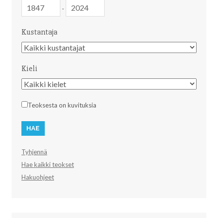
Julkaisuvuosi
Julkaisuvuosi
-
Kustantaja
Kustantaja
Kieli
Kieli
Teoksesta on kuvituksia
Tyhjennä
Hae kaikki teokset
Hakuohjeet