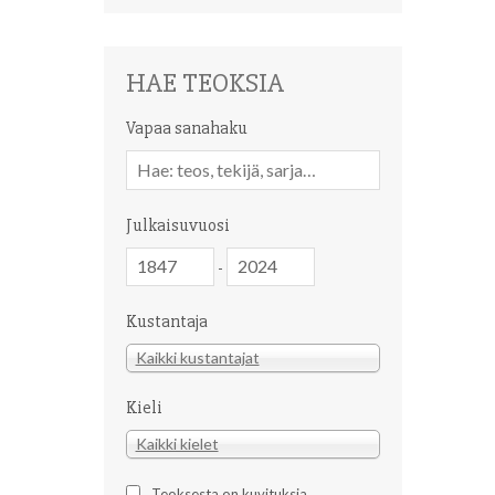
HAE TEOKSIA
Vapaa sanahaku
Vapaa
sanahaku
Julkaisuvuosi
Julkaisuvuosi
Julkaisuvuosi
-
Kustantaja
Kustantaja
Kaikki kustantajat
Kieli
Kieli
Kaikki kielet
Teoksesta on kuvituksia