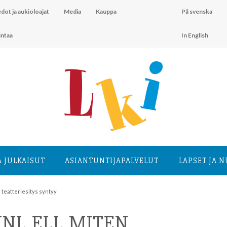
dot ja aukioloajat
Media
Kauppa
På svenska
intaa
In English
A JULKAISUT
ASIANTUNTIJA­PALVELUT
LAPSET JA 
n teatteriesitys syntyy
I, ELI, MITEN