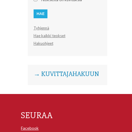
Tyhjennä
Hae kaikki teokset
Hakuohjeet
→ KUVITTAJAHAKUUN
SEURAA
Facebook