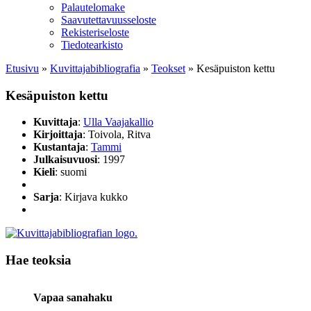
Palautelomake
Saavutettavuusseloste
Rekisteriseloste
Tiedotearkisto
Etusivu
»
Kuvittaja­bibliografia
»
Teokset
»
Kesäpuiston kettu
Kesäpuiston kettu
Kuvittaja
:
Ulla Vaajakallio
Kirjoittaja
: Toivola, Ritva
Kustantaja
:
Tammi
Julkaisuvuosi
: 1997
Kieli
: suomi
Sarja
: Kirjava kukko
Hae teoksia
Vapaa sanahaku