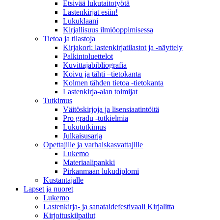
Etsivää lukutaitotyötä
Lastenkirjat esiin!
Lukuklaani
Kirjallisuus ilmiöoppimisessa
Tietoa ja tilastoja
Kirjakori: lastenkirjatilastot ja -näyttely
Palkintoluettelot
Kuvittaja­bibliografia
Koivu ja tähti –tietokanta
Kolmen tähden tietoa -tietokanta
Lastenkirja-alan toimijat
Tutkimus
Väitöskirjoja ja lisensiaatintöitä
Pro gradu -tutkielmia
Lukututkimus
Julkaisusarja
Opettajille ja varhaiskasvattajille
Lukemo
Materiaalipankki
Pirkanmaan lukudiplomi
Kustantajalle
Lapset ja nuoret
Lukemo
Lastenkirja- ja sanataidefestivaali Kirjalitta
Kirjoituskilpailut