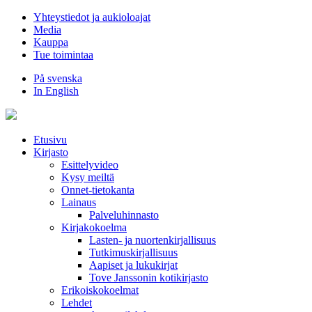
Hyppää
Yhteystiedot ja aukioloajat
sisältöön
Media
Kauppa
Tue toimintaa
På svenska
In English
Etusivu
Kirjasto
Esittelyvideo
Kysy meiltä
Onnet-tietokanta
Lainaus
Palveluhinnasto
Kirjakokoelma
Lasten- ja nuortenkirjallisuus
Tutkimuskirjallisuus
Aapiset ja lukukirjat
Tove Janssonin kotikirjasto
Erikoiskokoelmat
Lehdet