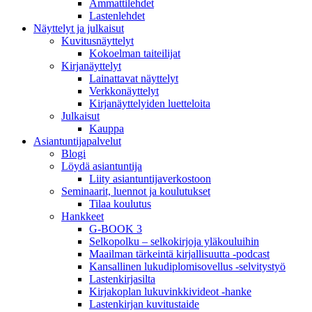
Ammattilehdet
Lastenlehdet
Näyttelyt ja julkaisut
Kuvitusnäyttelyt
Kokoelman taiteilijat
Kirjanäyttelyt
Lainattavat näyttelyt
Verkkonäyttelyt
Kirjanäyttelyiden luetteloita
Julkaisut
Kauppa
Asiantuntija­palvelut
Blogi
Löydä asiantuntija
Liity asiantuntijaverkostoon
Seminaarit, luennot ja koulutukset
Tilaa koulutus
Hankkeet
G-BOOK 3
Selkopolku – selkokirjoja yläkouluihin
Maailman tärkeintä kirjallisuutta -podcast
Kansallinen lukudiplomisovellus -selvitystyö
Lastenkirjasilta
Kirjakoplan lukuvinkkivideot -hanke
Lastenkirjan kuvitustaide