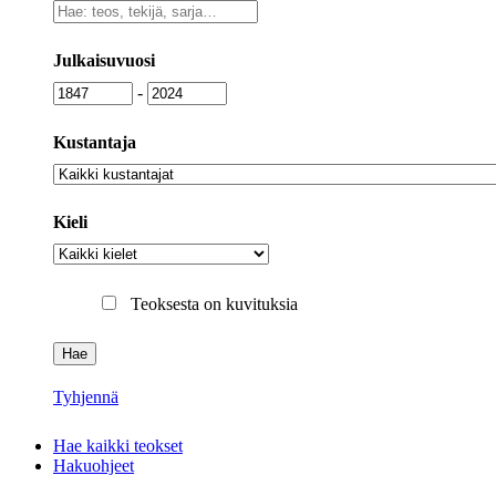
Vapaa
sanahaku
Julkaisuvuosi
Julkaisuvuosi
Julkaisuvuosi
-
Kustantaja
Kustantaja
Kieli
Kieli
Teoksesta on kuvituksia
Tyhjennä
Hae kaikki teokset
Hakuohjeet