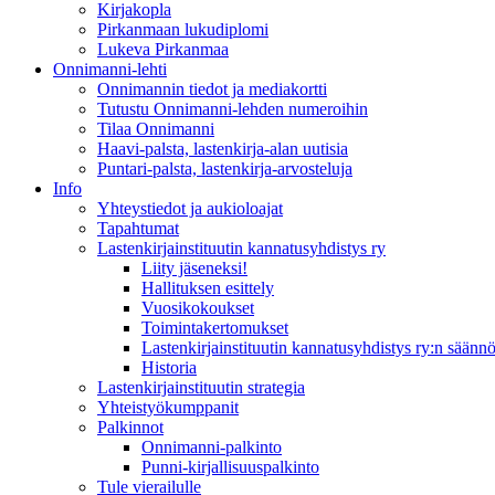
Kirjakopla
Pirkanmaan lukudiplomi
Lukeva Pirkanmaa
Onnimanni-lehti
Onnimannin tiedot ja mediakortti
Tutustu Onnimanni-lehden numeroihin
Tilaa Onnimanni
Haavi-palsta, lastenkirja-alan uutisia
Puntari-palsta, lastenkirja-arvosteluja
Info
Yhteystiedot ja aukioloajat
Tapahtumat
Lastenkirjainstituutin kannatusyhdistys ry
Liity jäseneksi!
Hallituksen esittely
Vuosikokoukset
Toimintakertomukset
Lastenkirjainstituutin kannatusyhdistys ry:n säännö
Historia
Lastenkirjainstituutin strategia
Yhteistyökumppanit
Palkinnot
Onnimanni-palkinto
Punni-kirjallisuuspalkinto
Tule vierailulle