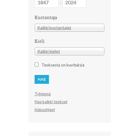
-
Kustantaja
Kustantaja
Kaikki kustantajat
Kieli
Kieli
Kaikki kielet
Teoksesta on kuvituksia
Tyhjennä
Hae kaikki teokset
Hakuohjeet