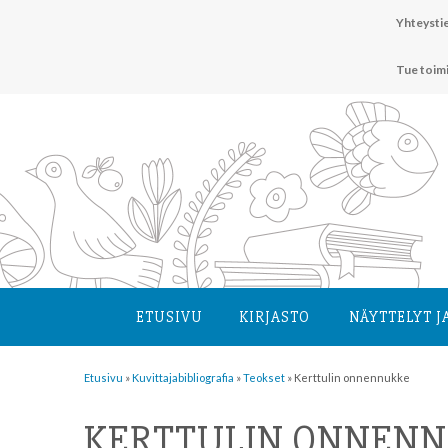
Hyppää
Yhteystie
sisältöön
Tue toim
ETUSIVU
KIRJASTO
NÄYTTELYT J
Etusivu
»
Kuvittaja­bibliografia
»
Teokset
»
Kerttulin onnennukke
KERTTULIN ONNEN