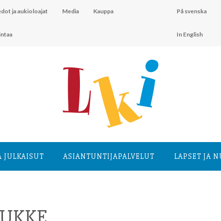
dot ja aukioloajat
Media
Kauppa
På svenska
intaa
In English
A JULKAISUT
ASIANTUNTIJA­PALVELUT
LAPSET JA 
NUKKE