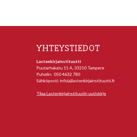
YHTEYSTIEDOT
Lastenkirjainstituutti
Puutarhakatu 11 A, 33210 Tampere
Puhelin: 050 4632 780
Sähköposti: info(a)lastenkirjainstituutti.fi
Tilaa Lastenkirjainstituutin uutiskirje