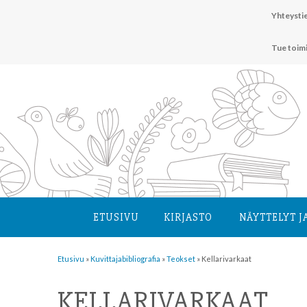
Hyppää
Yhteystie
sisältöön
Tue toim
ETUSIVU
KIRJASTO
NÄYTTELYT J
Etusivu
»
Kuvittaja­bibliografia
»
Teokset
»
Kellarivarkaat
KELLARIVARKAAT