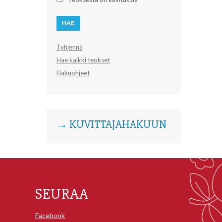
Tyhjennä
Hae kaikki teokset
Hakuohjeet
→ KUVITTAJAHAKUUN
SEURAA
Facebook