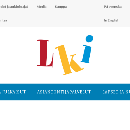
dot ja aukioloajat
Media
Kauppa
På svenska
intaa
In English
A JULKAISUT
ASIANTUNTIJA­PALVELUT
LAPSET JA 