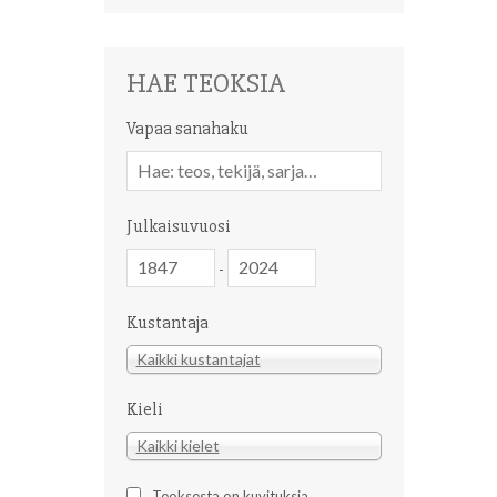
HAE TEOKSIA
Vapaa sanahaku
Vapaa
sanahaku
Julkaisuvuosi
Julkaisuvuosi
Julkaisuvuosi
-
Kustantaja
Kustantaja
Kaikki kustantajat
Kieli
Kieli
Kaikki kielet
Teoksesta on kuvituksia