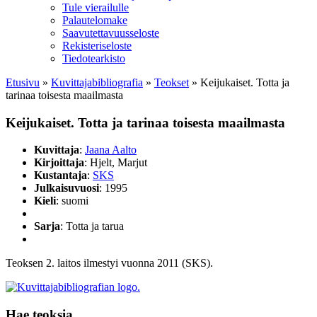
Tule vierailulle
Palautelomake
Saavutettavuusseloste
Rekisteriseloste
Tiedotearkisto
Etusivu
»
Kuvittaja­bibliografia
»
Teokset
»
Keijukaiset. Totta ja
tarinaa toisesta maailmasta
Keijukaiset. Totta ja tarinaa toisesta maailmasta
Kuvittaja
:
Jaana Aalto
Kirjoittaja
: Hjelt, Marjut
Kustantaja
:
SKS
Julkaisuvuosi
: 1995
Kieli
: suomi
Sarja
: Totta ja tarua
Teoksen 2. laitos ilmestyi vuonna 2011 (SKS).
Hae teoksia