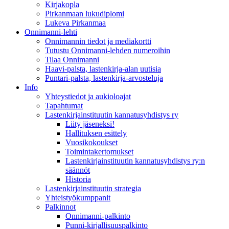
Kirjakopla
Pirkanmaan lukudiplomi
Lukeva Pirkanmaa
Onnimanni-lehti
Onnimannin tiedot ja mediakortti
Tutustu Onnimanni-lehden numeroihin
Tilaa Onnimanni
Haavi-palsta, lastenkirja-alan uutisia
Puntari-palsta, lastenkirja-arvosteluja
Info
Yhteystiedot ja aukioloajat
Tapahtumat
Lastenkirjainstituutin kannatusyhdistys ry
Liity jäseneksi!
Hallituksen esittely
Vuosikokoukset
Toimintakertomukset
Lastenkirjainstituutin kannatusyhdistys ry:n
säännöt
Historia
Lastenkirjainstituutin strategia
Yhteistyökumppanit
Palkinnot
Onnimanni-palkinto
Punni-kirjallisuuspalkinto