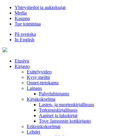
Hyppää
Yhteystiedot ja aukioloajat
sisältöön
Media
Kauppa
Tue toimintaa
På svenska
In English
Etusivu
Kirjasto
Esittelyvideo
Kysy meiltä
Onnet-tietokanta
Lainaus
Palveluhinnasto
Kirjakokoelma
Lasten- ja nuortenkirjallisuus
Tutkimuskirjallisuus
Aapiset ja lukukirjat
Tove Janssonin kotikirjasto
Erikoiskokoelmat
Lehdet