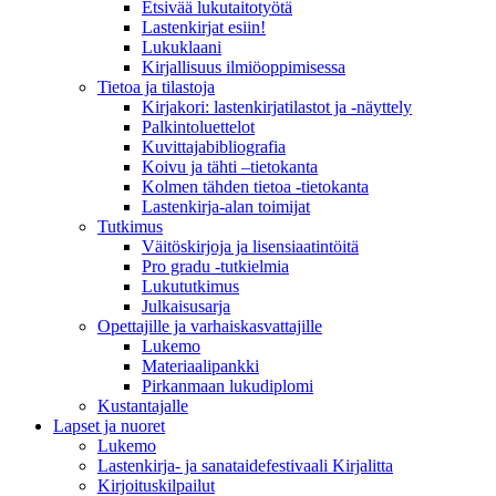
Etsivää lukutaitotyötä
Lastenkirjat esiin!
Lukuklaani
Kirjallisuus ilmiöoppimisessa
Tietoa ja tilastoja
Kirjakori: lastenkirjatilastot ja -näyttely
Palkintoluettelot
Kuvittaja­bibliografia
Koivu ja tähti –tietokanta
Kolmen tähden tietoa -tietokanta
Lastenkirja-alan toimijat
Tutkimus
Väitöskirjoja ja lisensiaatintöitä
Pro gradu -tutkielmia
Lukututkimus
Julkaisusarja
Opettajille ja varhaiskasvattajille
Lukemo
Materiaalipankki
Pirkanmaan lukudiplomi
Kustantajalle
Lapset ja nuoret
Lukemo
Lastenkirja- ja sanataidefestivaali Kirjalitta
Kirjoituskilpailut