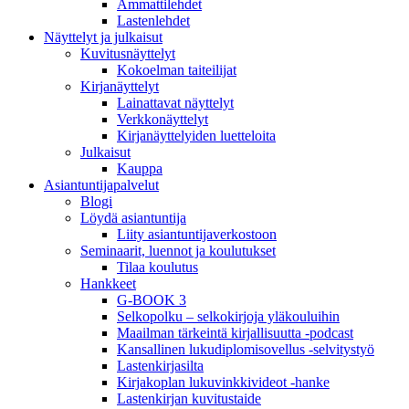
Ammattilehdet
Lastenlehdet
Näyttelyt ja julkaisut
Kuvitusnäyttelyt
Kokoelman taiteilijat
Kirjanäyttelyt
Lainattavat näyttelyt
Verkkonäyttelyt
Kirjanäyttelyiden luetteloita
Julkaisut
Kauppa
Asiantuntija­palvelut
Blogi
Löydä asiantuntija
Liity asiantuntijaverkostoon
Seminaarit, luennot ja koulutukset
Tilaa koulutus
Hankkeet
G-BOOK 3
Selkopolku – selkokirjoja yläkouluihin
Maailman tärkeintä kirjallisuutta -podcast
Kansallinen lukudiplomisovellus -selvitystyö
Lastenkirjasilta
Kirjakoplan lukuvinkkivideot -hanke
Lastenkirjan kuvitustaide