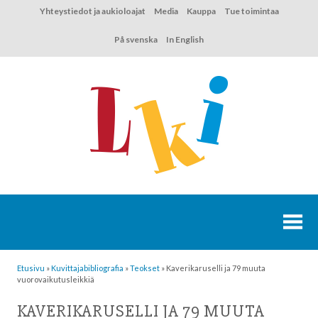
Hyppää
Yhteystiedot ja aukioloajat
Media
Kauppa
Tue toimintaa
sisältöön
På svenska
In English
Etusivu
»
Kuvittaja­bibliografia
»
Teokset
»
Kaverikaruselli ja 79 muuta
vuorovaikutusleikkiä
KAVERIKARUSELLI JA 79 MUUTA