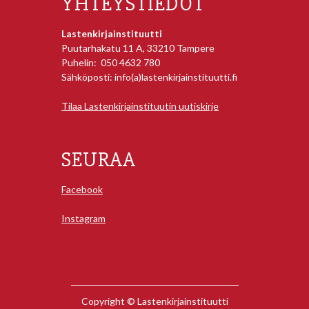
YHTEYSTIEDOT
Lastenkirjainstituutti
Puutarhakatu 11 A, 33210 Tampere
Puhelin: 050 4632 780
Sähköposti: info(a)lastenkirjainstituutti.fi
Tilaa Lastenkirjainstituutin uutiskirje
SEURAA
Facebook
Instagram
Copyright © Lastenkirjainstituutti