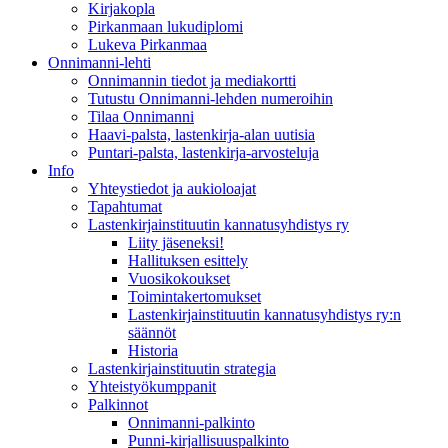
Kirjakopla
Pirkanmaan lukudiplomi
Lukeva Pirkanmaa
Onnimanni-lehti
Onnimannin tiedot ja mediakortti
Tutustu Onnimanni-lehden numeroihin
Tilaa Onnimanni
Haavi-palsta, lastenkirja-alan uutisia
Puntari-palsta, lastenkirja-arvosteluja
Info
Yhteystiedot ja aukioloajat
Tapahtumat
Lastenkirjainstituutin kannatusyhdistys ry
Liity jäseneksi!
Hallituksen esittely
Vuosikokoukset
Toimintakertomukset
Lastenkirjainstituutin kannatusyhdistys ry:n
säännöt
Historia
Lastenkirjainstituutin strategia
Yhteistyökumppanit
Palkinnot
Onnimanni-palkinto
Punni-kirjallisuuspalkinto