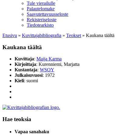
Tule vierailulle
Palautelomake
Saavutettavuusseloste
Rekisteriseloste
Tiedotearkisto
Etusivu
»
Kuvittaja­bibliografia
»
Teokset
»
Kaukana täältä
Kaukana täältä
Kuvittaja
:
Maija Karma
Kirjoittaja
: Kurenniemi, Marjatta
Kustantaja
:
WSOY
Julkaisuvuosi
: 1972
Kieli
: suomi
Hae teoksia
Vapaa sanahaku