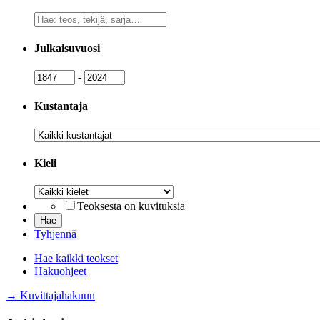
Vapaa
sanahaku
Julkaisuvuosi
Julkaisuvuosi
Julkaisuvuosi
-
Kustantaja
Kustantaja
Kieli
Kieli
Teoksesta on kuvituksia
Tyhjennä
Hae kaikki teokset
Hakuohjeet
→ Kuvittajahakuun