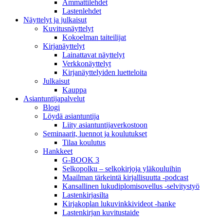
Ammattilehdet
Lastenlehdet
Näyttelyt ja julkaisut
Kuvitusnäyttelyt
Kokoelman taiteilijat
Kirjanäyttelyt
Lainattavat näyttelyt
Verkkonäyttelyt
Kirjanäyttelyiden luetteloita
Julkaisut
Kauppa
Asiantuntija­palvelut
Blogi
Löydä asiantuntija
Liity asiantuntijaverkostoon
Seminaarit, luennot ja koulutukset
Tilaa koulutus
Hankkeet
G-BOOK 3
Selkopolku – selkokirjoja yläkouluihin
Maailman tärkeintä kirjallisuutta -podcast
Kansallinen lukudiplomisovellus -selvitystyö
Lastenkirjasilta
Kirjakoplan lukuvinkkivideot -hanke
Lastenkirjan kuvitustaide