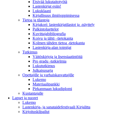
Etsivää lukutaitotyötä
Lastenkirjat esiin!
Lukuklaani
Kirjallisuus ilmiöoppimisessa
Tietoa ja tilastoja
Kirjakori: lastenkirjatilastot ja -näyttely
Palkintoluettelot
Kuvittaja­bibliografia
Koivu ja tähti –tietokanta
Kolmen tähden tietoa -tietokanta
Lastenkirja-alan toimijat
Tutkimus
Väitöskirjoja ja lisensiaatintöitä
Pro gradu -tutkielmia
Lukututkimus
Julkaisusarja
Opettajille ja varhaiskasvattajille
Lukemo
Materiaalipankki
Pirkanmaan lukudiplomi
Kustantajalle
Lapset ja nuoret
Lukemo
Lastenkirja- ja sanataidefestivaali Kirjalitta
Kirjoituskilpailut