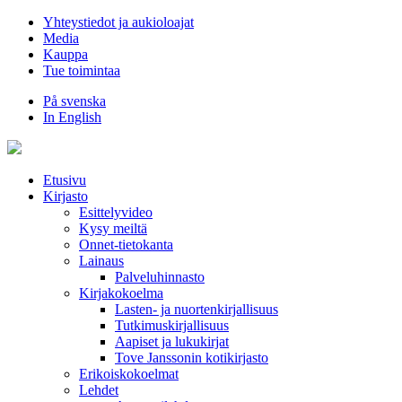
Hyppää
Yhteystiedot ja aukioloajat
sisältöön
Media
Kauppa
Tue toimintaa
På svenska
In English
Etusivu
Kirjasto
Esittelyvideo
Kysy meiltä
Onnet-tietokanta
Lainaus
Palveluhinnasto
Kirjakokoelma
Lasten- ja nuortenkirjallisuus
Tutkimuskirjallisuus
Aapiset ja lukukirjat
Tove Janssonin kotikirjasto
Erikoiskokoelmat
Lehdet