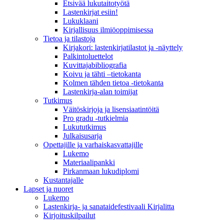
Etsivää lukutaitotyötä
Lastenkirjat esiin!
Lukuklaani
Kirjallisuus ilmiöoppimisessa
Tietoa ja tilastoja
Kirjakori: lastenkirjatilastot ja -näyttely
Palkintoluettelot
Kuvittaja­bibliografia
Koivu ja tähti –tietokanta
Kolmen tähden tietoa -tietokanta
Lastenkirja-alan toimijat
Tutkimus
Väitöskirjoja ja lisensiaatintöitä
Pro gradu -tutkielmia
Lukututkimus
Julkaisusarja
Opettajille ja varhaiskasvattajille
Lukemo
Materiaalipankki
Pirkanmaan lukudiplomi
Kustantajalle
Lapset ja nuoret
Lukemo
Lastenkirja- ja sanataidefestivaali Kirjalitta
Kirjoituskilpailut