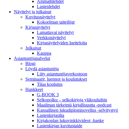
Ammattilehdet
Lastenlehdet
Näyttelyt ja julkaisut
Kuvitusnäyttelyt
Kokoelman taiteilijat
Kirjanäyttelyt
Lainattavat näyttelyt
Verkkonäyttelyt
Kirjanäyttelyiden luetteloita
Julkaisut
Kauppa
Asiantuntija­palvelut
Blogi
Löydä asiantuntija
Liity asiantuntijaverkostoon
Seminaarit, luennot ja koulutukset
Tilaa koulutus
Hankkeet
G-BOOK 3
Selkopolku – selkokirjoja yläkouluihin
Maailman tärkeintä kirjallisuutta -podcast
Kansallinen lukudiplomisovellus -selvitystyö
Lastenkirjasilta
Kirjakoplan lukuvinkkivideot -hanke
Lastenkirjan kuvitustaide