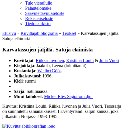
Tule vierailulle
Palautelomake
Saavutettavuusseloste
Rekisteriseloste
Tiedotearkisto
Etusivu
»
Kuvittaja­bibliografia
»
Teokset
»
Karvatassujen jäljillä.
Satuja eläimistä
Karvatassujen jäljillä. Satuja eläimistä
Kuvittajat
:
Riikka Juvonen
,
Kristiina Louhi
&
Julia Vuori
Kirjoittaja
: Jaakola, Leena (toimittanut)
Kustantaja
:
Weilin+Göös
Julkaisuvuosi
: 1996
Kieli
: suomi
Sarja
: Satumaassa
Muut laitokset
:
Mickel Räv. Sagor om djur
Kuvitus: Kristiina Louhi, Riikka Juvonen ja Julia Vuori. Teossarja
on suunniteltu samanaikaisesti I Eventyrland -sarjan kanssa, joka
julkaistiin Norjassa 1993-1995.