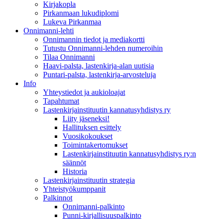
Kirjakopla
Pirkanmaan lukudiplomi
Lukeva Pirkanmaa
Onnimanni-lehti
Onnimannin tiedot ja mediakortti
Tutustu Onnimanni-lehden numeroihin
Tilaa Onnimanni
Haavi-palsta, lastenkirja-alan uutisia
Puntari-palsta, lastenkirja-arvosteluja
Info
Yhteystiedot ja aukioloajat
Tapahtumat
Lastenkirjainstituutin kannatusyhdistys ry
Liity jäseneksi!
Hallituksen esittely
Vuosikokoukset
Toimintakertomukset
Lastenkirjainstituutin kannatusyhdistys ry:n
säännöt
Historia
Lastenkirjainstituutin strategia
Yhteistyökumppanit
Palkinnot
Onnimanni-palkinto
Punni-kirjallisuuspalkinto