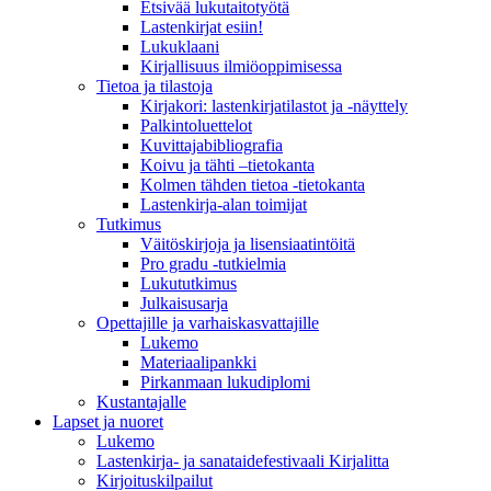
Etsivää lukutaitotyötä
Lastenkirjat esiin!
Lukuklaani
Kirjallisuus ilmiöoppimisessa
Tietoa ja tilastoja
Kirjakori: lastenkirjatilastot ja -näyttely
Palkintoluettelot
Kuvittaja­bibliografia
Koivu ja tähti –tietokanta
Kolmen tähden tietoa -tietokanta
Lastenkirja-alan toimijat
Tutkimus
Väitöskirjoja ja lisensiaatintöitä
Pro gradu -tutkielmia
Lukututkimus
Julkaisusarja
Opettajille ja varhaiskasvattajille
Lukemo
Materiaalipankki
Pirkanmaan lukudiplomi
Kustantajalle
Lapset ja nuoret
Lukemo
Lastenkirja- ja sanataidefestivaali Kirjalitta
Kirjoituskilpailut