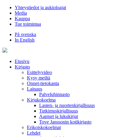
Hyppää
Yhteystiedot ja aukioloajat
sisältöön
Media
Kauppa
Tue toimintaa
På svenska
In English
Etusivu
Kirjasto
Esittelyvideo
Kysy meiltä
Onnet-tietokanta
Lainaus
Palveluhinnasto
Kirjakokoelma
Lasten- ja nuortenkirjallisuus
Tutkimuskirjallisuus
Aapiset ja lukukirjat
Tove Janssonin kotikirjasto
Erikoiskokoelmat
Lehdet