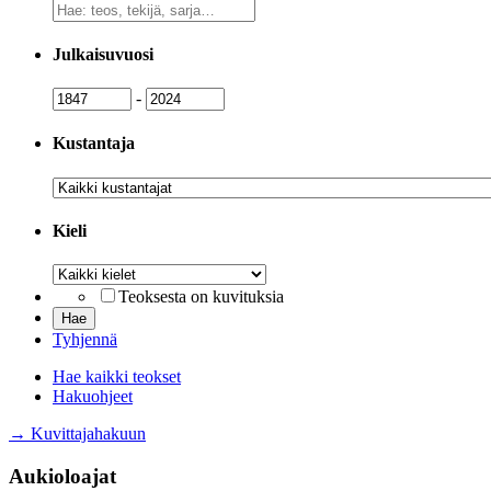
Vapaa
sanahaku
Julkaisuvuosi
Julkaisuvuosi
Julkaisuvuosi
-
Kustantaja
Kustantaja
Kieli
Kieli
Teoksesta on kuvituksia
Tyhjennä
Hae kaikki teokset
Hakuohjeet
→ Kuvittajahakuun
Aukioloajat