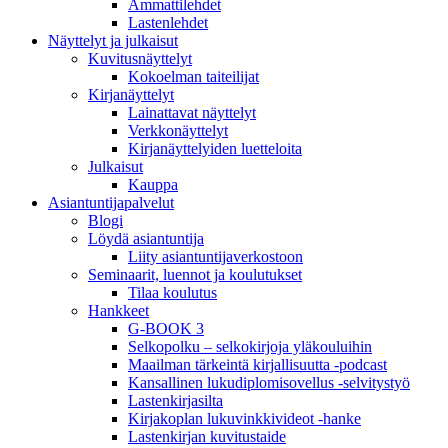
Ammattilehdet
Lastenlehdet
Näyttelyt ja julkaisut
Kuvitusnäyttelyt
Kokoelman taiteilijat
Kirjanäyttelyt
Lainattavat näyttelyt
Verkkonäyttelyt
Kirjanäyttelyiden luetteloita
Julkaisut
Kauppa
Asiantuntija­palvelut
Blogi
Löydä asiantuntija
Liity asiantuntijaverkostoon
Seminaarit, luennot ja koulutukset
Tilaa koulutus
Hankkeet
G-BOOK 3
Selkopolku – selkokirjoja yläkouluihin
Maailman tärkeintä kirjallisuutta -podcast
Kansallinen lukudiplomisovellus -selvitystyö
Lastenkirjasilta
Kirjakoplan lukuvinkkivideot -hanke
Lastenkirjan kuvitustaide