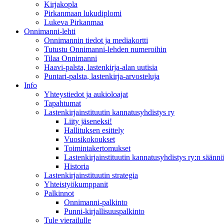
Kirjakopla
Pirkanmaan lukudiplomi
Lukeva Pirkanmaa
Onnimanni-lehti
Onnimannin tiedot ja mediakortti
Tutustu Onnimanni-lehden numeroihin
Tilaa Onnimanni
Haavi-palsta, lastenkirja-alan uutisia
Puntari-palsta, lastenkirja-arvosteluja
Info
Yhteystiedot ja aukioloajat
Tapahtumat
Lastenkirjainstituutin kannatusyhdistys ry
Liity jäseneksi!
Hallituksen esittely
Vuosikokoukset
Toimintakertomukset
Lastenkirjainstituutin kannatusyhdistys ry:n säännö
Historia
Lastenkirjainstituutin strategia
Yhteistyökumppanit
Palkinnot
Onnimanni-palkinto
Punni-kirjallisuuspalkinto
Tule vierailulle