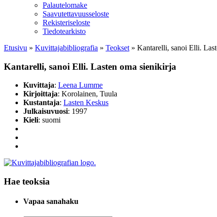
Palautelomake
Saavutettavuusseloste
Rekisteriseloste
Tiedotearkisto
Etusivu
»
Kuvittaja­bibliografia
»
Teokset
»
Kantarelli, sanoi Elli. Las
Kantarelli, sanoi Elli. Lasten oma sienikirja
Kuvittaja
:
Leena Lumme
Kirjoittaja
: Korolainen, Tuula
Kustantaja
:
Lasten Keskus
Julkaisuvuosi
: 1997
Kieli
: suomi
Hae teoksia
Vapaa sanahaku