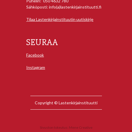
Puhelin: 050 4632 780
Sähköposti: info(a)lastenkirjainstituutti.fi
Tilaa Lastenkirjainstituutin uutiskirje
SEURAA
Facebook
Instagram
Copyright © Lastenkirjainstituutti
Sivuston toteutus:
Mene Creative