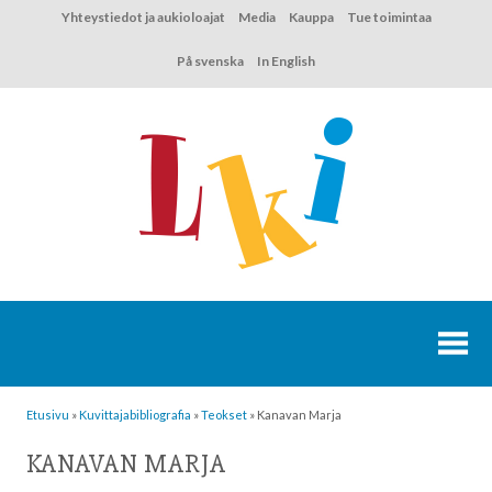
Hyppää
Yhteystiedot ja aukioloajat
Media
Kauppa
Tue toimintaa
sisältöön
På svenska
In English
Etusivu
»
Kuvittaja­bibliografia
»
Teokset
»
Kanavan Marja
KANAVAN MARJA