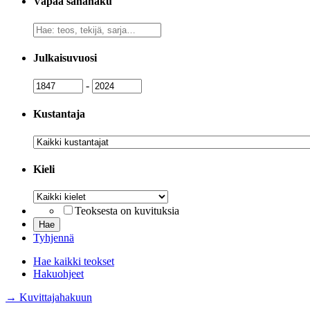
Vapaa sanahaku
Vapaa
sanahaku
Julkaisuvuosi
Julkaisuvuosi
Julkaisuvuosi
-
Kustantaja
Kustantaja
Kieli
Kieli
Teoksesta on kuvituksia
Tyhjennä
Hae kaikki teokset
Hakuohjeet
→ Kuvittajahakuun