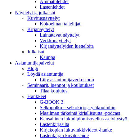
Ammattilehdet
Lastenlehdet
Näyttelyt ja julkaisut
Kuvitusnäyttelyt
Kokoelman taiteilijat
Kirjanäyttelyt
Lainattavat näyttelyt
Verkkonäyttelyt
Kirjanäyttelyiden luetteloita
Julkaisut
Kauppa
Asiantuntija­palvelut
Blogi
Löydä asiantuntija
Liity asiantuntijaverkostoon
Seminaarit, luennot ja koulutukset
Tilaa koulutus
Hankkeet
G-BOOK 3
Selkopolku – selkokirjoja yläkouluihin
Maailman tärkeintä kirjallisuutta -podcast
Kansallinen lukudiplomisovellus -selvitystyö
Lastenkirjasilta
Kirjakoplan lukuvinkkivideot -hanke
Lastenkirjan kuvitustaide