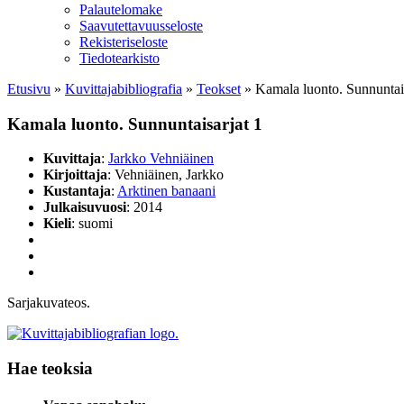
Palautelomake
Saavutettavuusseloste
Rekisteriseloste
Tiedotearkisto
Etusivu
»
Kuvittaja­bibliografia
»
Teokset
»
Kamala luonto. Sunnuntais
Kamala luonto. Sunnuntaisarjat 1
Kuvittaja
:
Jarkko Vehniäinen
Kirjoittaja
: Vehniäinen, Jarkko
Kustantaja
:
Arktinen banaani
Julkaisuvuosi
: 2014
Kieli
: suomi
Sarjakuvateos.
Hae teoksia