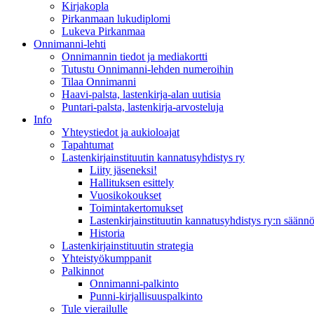
Kirjakopla
Pirkanmaan lukudiplomi
Lukeva Pirkanmaa
Onnimanni-lehti
Onnimannin tiedot ja mediakortti
Tutustu Onnimanni-lehden numeroihin
Tilaa Onnimanni
Haavi-palsta, lastenkirja-alan uutisia
Puntari-palsta, lastenkirja-arvosteluja
Info
Yhteystiedot ja aukioloajat
Tapahtumat
Lastenkirjainstituutin kannatusyhdistys ry
Liity jäseneksi!
Hallituksen esittely
Vuosikokoukset
Toimintakertomukset
Lastenkirjainstituutin kannatusyhdistys ry:n säännö
Historia
Lastenkirjainstituutin strategia
Yhteistyökumppanit
Palkinnot
Onnimanni-palkinto
Punni-kirjallisuuspalkinto
Tule vierailulle