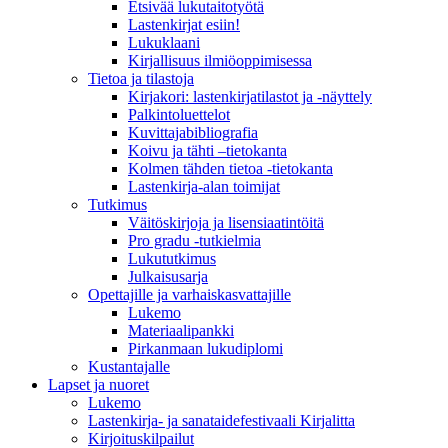
Etsivää lukutaitotyötä
Lastenkirjat esiin!
Lukuklaani
Kirjallisuus ilmiöoppimisessa
Tietoa ja tilastoja
Kirjakori: lastenkirjatilastot ja -näyttely
Palkintoluettelot
Kuvittaja­bibliografia
Koivu ja tähti –tietokanta
Kolmen tähden tietoa -tietokanta
Lastenkirja-alan toimijat
Tutkimus
Väitöskirjoja ja lisensiaatintöitä
Pro gradu -tutkielmia
Lukututkimus
Julkaisusarja
Opettajille ja varhaiskasvattajille
Lukemo
Materiaalipankki
Pirkanmaan lukudiplomi
Kustantajalle
Lapset ja nuoret
Lukemo
Lastenkirja- ja sanataidefestivaali Kirjalitta
Kirjoituskilpailut