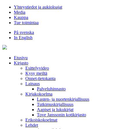
Hyppää
Yhteystiedot ja aukioloajat
sisältöön
Media
Kauppa
Tue toimintaa
På svenska
In English
Etusivu
Kirjasto
Esittelyvideo
Kysy meiltä
Onnet-tietokanta
Lainaus
Palveluhinnasto
Kirjakokoelma
Lasten- ja nuortenkirjallisuus
Tutkimuskirjallisuus
Aapiset ja lukukirjat
Tove Janssonin kotikirjasto
Erikoiskokoelmat
Lehdet