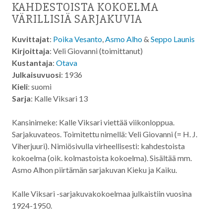
KAHDESTOISTA KOKOELMA
VÄRILLISIÄ SARJAKUVIA
Kuvittajat
:
Poika Vesanto
,
Asmo Alho
&
Seppo Launis
Kirjoittaja
: Veli Giovanni (toimittanut)
Kustantaja
:
Otava
Julkaisuvuosi
: 1936
Kieli
: suomi
Sarja
: Kalle Viksari 13
Kansinimeke: Kalle Viksari viettää viikonloppua.
Sarjakuvateos. Toimitettu nimellä: Veli Giovanni (= H. J.
Viherjuuri). Nimiösivulla virheellisesti: kahdestoista
kokoelma (oik. kolmastoista kokoelma). Sisältää mm.
Asmo Alhon piirtämän sarjakuvan Kieku ja Kaiku.
Kalle Viksari -sarjakuvakokoelmaa julkaistiin vuosina
1924-1950.