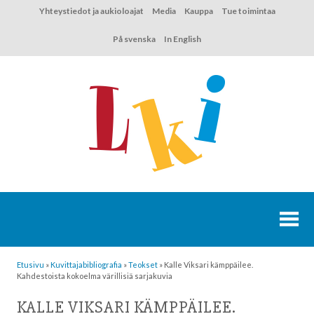
Hyppää
Yhteystiedot ja aukioloajat
Media
Kauppa
Tue toimintaa
sisältöön
På svenska
In English
Etusivu
»
Kuvittaja­bibliografia
»
Teokset
»
Kalle Viksari kämppäilee.
Kahdestoista kokoelma värillisiä sarjakuvia
KALLE VIKSARI KÄMPPÄILEE.