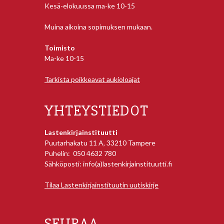
Kesä-elokuussa ma-ke 10-15
Muina aikoina sopimuksen mukaan.
Toimisto
Ma-ke 10-15
Tarkista poikkeavat aukioloajat
YHTEYSTIEDOT
Lastenkirjainstituutti
Puutarhakatu 11 A, 33210 Tampere
Puhelin: 050 4632 780
Sähköposti: info(a)lastenkirjainstituutti.fi
Tilaa Lastenkirjainstituutin uutiskirje
SEURAA