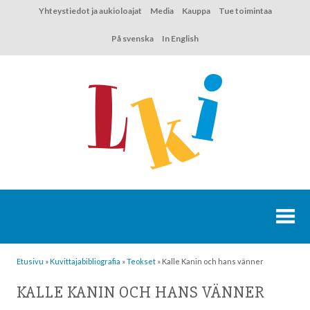
Hyppää
Yhteystiedot ja aukioloajat
Media
Kauppa
Tue toimintaa
sisältöön
På svenska
In English
Etusivu
»
Kuvittaja­bibliografia
»
Teokset
»
Kalle Kanin och hans vänner
KALLE KANIN OCH HANS VÄNNER