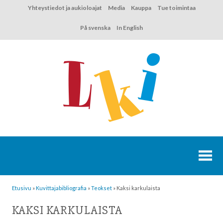
Hyppää
Yhteystiedot ja aukioloajat
Media
Kauppa
Tue toimintaa
sisältöön
På svenska
In English
Etusivu
»
Kuvittaja­bibliografia
»
Teokset
»
Kaksi karkulaista
KAKSI KARKULAISTA