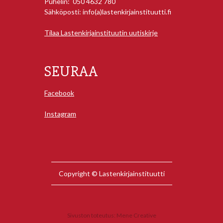
Puhelin: 050 4632 780
Sähköposti: info(a)lastenkirjainstituutti.fi
Tilaa Lastenkirjainstituutin uutiskirje
SEURAA
Facebook
Instagram
Copyright © Lastenkirjainstituutti
Sivuston toteutus:
Mene Creative