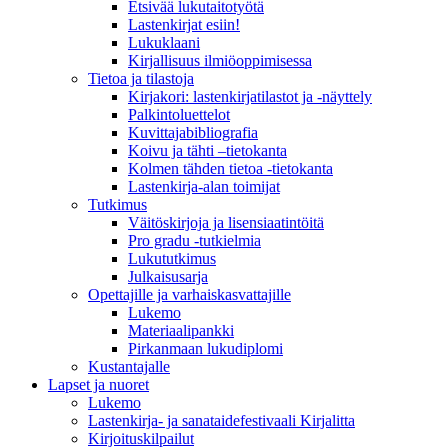
Etsivää lukutaitotyötä
Lastenkirjat esiin!
Lukuklaani
Kirjallisuus ilmiöoppimisessa
Tietoa ja tilastoja
Kirjakori: lastenkirjatilastot ja -näyttely
Palkintoluettelot
Kuvittaja­bibliografia
Koivu ja tähti –tietokanta
Kolmen tähden tietoa -tietokanta
Lastenkirja-alan toimijat
Tutkimus
Väitöskirjoja ja lisensiaatintöitä
Pro gradu -tutkielmia
Lukututkimus
Julkaisusarja
Opettajille ja varhaiskasvattajille
Lukemo
Materiaalipankki
Pirkanmaan lukudiplomi
Kustantajalle
Lapset ja nuoret
Lukemo
Lastenkirja- ja sanataidefestivaali Kirjalitta
Kirjoituskilpailut