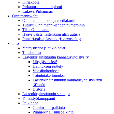
Kirjakopla
Pirkanmaan lukudiplomi
Lukeva Pirkanmaa
Onnimanni-lehti
Onnimannin tiedot ja mediakortti
Tutustu Onnimanni-lehden numeroihin
Tilaa Onnimanni
Haavi-palsta, lastenkirja-alan uutisia
Puntari-palsta, lastenkirja-arvosteluja
Info
Yhteystiedot ja aukioloajat
Tapahtumat
Lastenkirjainstituutin kannatusyhdistys ry
Liity jäseneksi!
Hallituksen esittely
Vuosikokoukset
Toimintakertomukset
Lastenkirjainstituutin kannatusyhdistys ry:n
säännöt
Historia
Lastenkirjainstituutin strategia
Yhteistyökumppanit
Palkinnot
Onnimanni-palkinto
Punni-kirjallisuuspalkinto