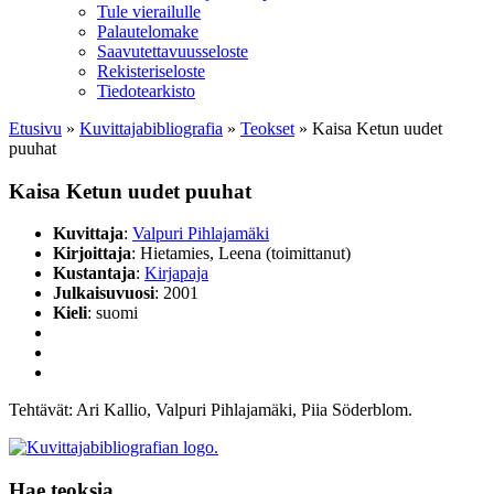
Tule vierailulle
Palautelomake
Saavutettavuusseloste
Rekisteriseloste
Tiedotearkisto
Etusivu
»
Kuvittaja­bibliografia
»
Teokset
»
Kaisa Ketun uudet
puuhat
Kaisa Ketun uudet puuhat
Kuvittaja
:
Valpuri Pihlajamäki
Kirjoittaja
: Hietamies, Leena (toimittanut)
Kustantaja
:
Kirjapaja
Julkaisuvuosi
: 2001
Kieli
: suomi
Tehtävät: Ari Kallio, Valpuri Pihlajamäki, Piia Söderblom.
Hae teoksia