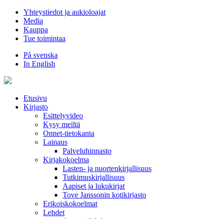
Hyppää
Yhteystiedot ja aukioloajat
sisältöön
Media
Kauppa
Tue toimintaa
På svenska
In English
Etusivu
Kirjasto
Esittelyvideo
Kysy meiltä
Onnet-tietokanta
Lainaus
Palveluhinnasto
Kirjakokoelma
Lasten- ja nuortenkirjallisuus
Tutkimuskirjallisuus
Aapiset ja lukukirjat
Tove Janssonin kotikirjasto
Erikoiskokoelmat
Lehdet