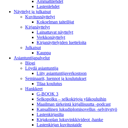
Ammattilehdet
Lastenlehdet
Näyttelyt ja julkaisut
Kuvitusnäyttelyt
Kokoelman taiteilijat
Kirjanäyttelyt
Lainattavat näyttelyt
Verkkonäyttelyt
Kirjanäyttelyiden luetteloita
Julkaisut
Kauppa
Asiantuntija­palvelut
Blogi
Löydä asiantuntija
Liity asiantuntijaverkostoon
Seminaarit, luennot ja koulutukset
Tilaa koulutus
Hankkeet
G-BOOK 3
Selkopolku – selkokirjoja yläkouluihin
Maailman tärkeintä kirjallisuutta -podcast
Kansallinen lukudiplomisovellus -selvitystyö
Lastenkirjasilta
Kirjakoplan lukuvinkkivideot -hanke
Lastenkirjan kuvitustaide