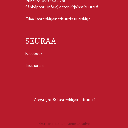
Puhelin: 050 4632 780
Sähköposti: info(a)lastenkirjainstituutti.fi
Tilaa Lastenkirjainstituutin uutiskirje
SEURAA
Facebook
Instagram
Copyright © Lastenkirjainstituutti
Sivuston toteutus:
Mene Creative