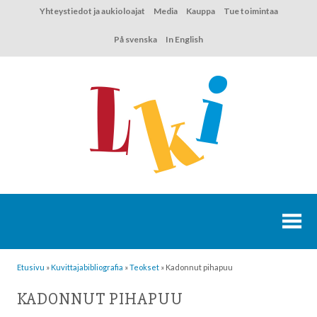
Hyppää
Yhteystiedot ja aukioloajat
Media
Kauppa
Tue toimintaa
sisältöön
På svenska
In English
Etusivu
»
Kuvittaja­bibliografia
»
Teokset
»
Kadonnut pihapuu
KADONNUT PIHAPUU