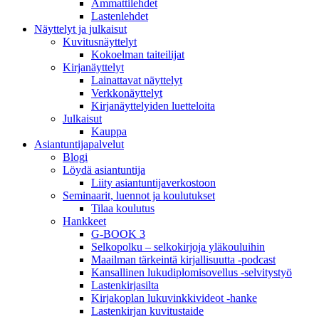
Ammattilehdet
Lastenlehdet
Näyttelyt ja julkaisut
Kuvitusnäyttelyt
Kokoelman taiteilijat
Kirjanäyttelyt
Lainattavat näyttelyt
Verkkonäyttelyt
Kirjanäyttelyiden luetteloita
Julkaisut
Kauppa
Asiantuntija­palvelut
Blogi
Löydä asiantuntija
Liity asiantuntijaverkostoon
Seminaarit, luennot ja koulutukset
Tilaa koulutus
Hankkeet
G-BOOK 3
Selkopolku – selkokirjoja yläkouluihin
Maailman tärkeintä kirjallisuutta -podcast
Kansallinen lukudiplomisovellus -selvitystyö
Lastenkirjasilta
Kirjakoplan lukuvinkkivideot -hanke
Lastenkirjan kuvitustaide