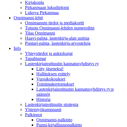
Kirjakopla
Pirkanmaan lukudiplomi
Lukeva Pirkanmaa
Onnimanni-lehti
Onnimannin tiedot ja mediakortti
Tutustu Onnimanni-lehden numeroihin
Tilaa Onnimanni
Haavi-palsta, lastenkirja-alan uutisia
Puntari-palsta, lastenkirja-arvosteluja
Info
Yhteystiedot ja aukioloajat
Tapahtumat
Lastenkirjainstituutin kannatusyhdistys ry
Liity jäseneksi!
Hallituksen esittely
Vuosikokoukset
Toimintakertomukset
Lastenkirjainstituutin kannatusyhdistys ry:n
säännöt
Historia
Lastenkirjainstituutin strategia
Yhteistyökumppanit
Palkinnot
Onnimanni-palkinto
Punni-kirjallisuuspalkinto