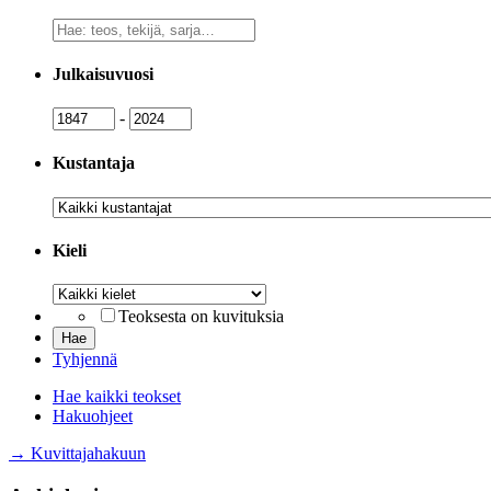
Vapaa
sanahaku
Julkaisuvuosi
Julkaisuvuosi
Julkaisuvuosi
-
Kustantaja
Kustantaja
Kieli
Kieli
Teoksesta on kuvituksia
Tyhjennä
Hae kaikki teokset
Hakuohjeet
→ Kuvittajahakuun