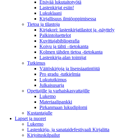
Etsivää lukutaitotyötä
Lastenkirjat esiin!
Lukuklaani
Kirjallisuus ilmiöoppimisessa
Tietoa ja tilastoja
Kirjakori: lastenkirjatilastot ja -näyttely
Palkintoluettelot
Kuvittaja­bibliografia
Koivu ja tähti –tietokanta
Kolmen tähden tietoa -tietokanta
Lastenkirja-alan toimijat
Tutkimus
Väitöskirjoja ja lisensiaatintöitä
Pro gradu -tutkielmia
Lukututkimus
Julkaisusarja
Opettajille ja varhaiskasvattajille
Lukemo
Materiaalipankki
Pirkanmaan lukudiplomi
Kustantajalle
Lapset ja nuoret
Lukemo
Lastenkirja- ja sanataidefestivaali Kirjalitta
Kirjoituskilpailut