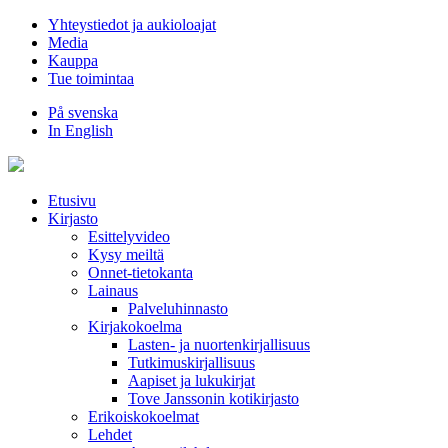
Hyppää
Yhteystiedot ja aukioloajat
sisältöön
Media
Kauppa
Tue toimintaa
På svenska
In English
Etusivu
Kirjasto
Esittelyvideo
Kysy meiltä
Onnet-tietokanta
Lainaus
Palveluhinnasto
Kirjakokoelma
Lasten- ja nuortenkirjallisuus
Tutkimuskirjallisuus
Aapiset ja lukukirjat
Tove Janssonin kotikirjasto
Erikoiskokoelmat
Lehdet