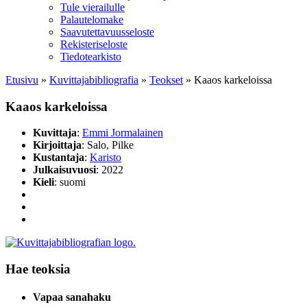
Tule vierailulle
Palautelomake
Saavutettavuusseloste
Rekisteriseloste
Tiedotearkisto
Etusivu
»
Kuvittaja­bibliografia
»
Teokset
»
Kaaos karkeloissa
Kaaos karkeloissa
Kuvittaja
:
Emmi Jormalainen
Kirjoittaja
: Salo, Pilke
Kustantaja
:
Karisto
Julkaisuvuosi
: 2022
Kieli
: suomi
Hae teoksia
Vapaa sanahaku