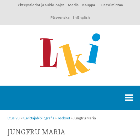
Hyppää
Yhteystiedot ja aukioloajat
Media
Kauppa
Tue toimintaa
sisältöön
På svenska
In English
Etusivu
»
Kuvittaja­bibliografia
»
Teokset
»
Jungfru Maria
JUNGFRU MARIA