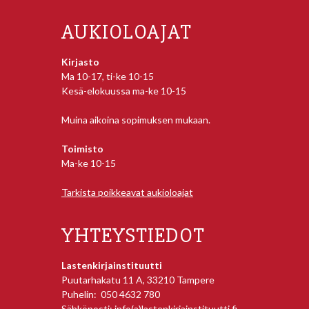
AUKIOLOAJAT
Kirjasto
Ma 10-17, ti-ke 10-15
Kesä-elokuussa ma-ke 10-15
Muina aikoina sopimuksen mukaan.
Toimisto
Ma-ke 10-15
Tarkista poikkeavat aukioloajat
YHTEYSTIEDOT
Lastenkirjainstituutti
Puutarhakatu 11 A, 33210 Tampere
Puhelin: 050 4632 780
Sähköposti: info(a)lastenkirjainstituutti.fi