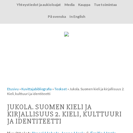
Hyppää
Yhteystiedot ja aukioloajat
Media
Kauppa
Tue toimintaa
sisältöön
På svenska
In English
Etusivu
»
Kuvittaja­bibliografia
»
Teokset
»
Jukola. Suomen kieli ja kirjallisuus 2.
Kieli, kulttuuri ja identiteetti
JUKOLA. SUOMEN KIELI JA
KIRJALLISUUS 2. KIELI, KULTTUURI
JA IDENTITEETTI