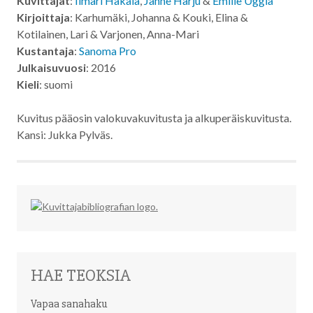
Kuvittajat
:
Ilmari Hakala
,
Janne Harju
&
Emilie Uggla
Kirjoittaja
: Karhumäki, Johanna & Kouki, Elina &
Kotilainen, Lari & Varjonen, Anna-Mari
Kustantaja
:
Sanoma Pro
Julkaisuvuosi
: 2016
Kieli
: suomi
Kuvitus pääosin valokuvakuvitusta ja alkuperäiskuvitusta.
Kansi: Jukka Pylväs.
HAE TEOKSIA
Vapaa sanahaku