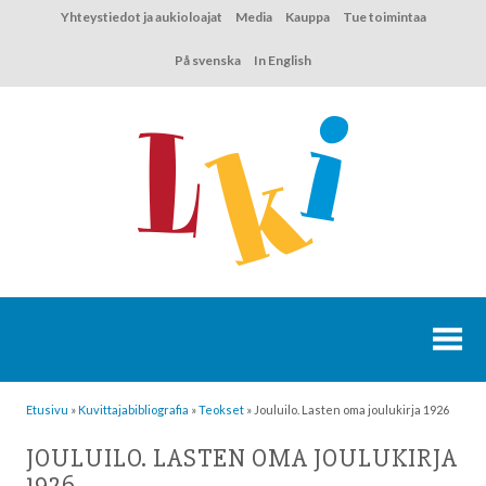
Hyppää
Yhteystiedot ja aukioloajat
Media
Kauppa
Tue toimintaa
sisältöön
På svenska
In English
Etusivu
»
Kuvittaja­bibliografia
»
Teokset
»
Jouluilo. Lasten oma joulukirja 1926
JOULUILO. LASTEN OMA JOULUKIRJA
1926