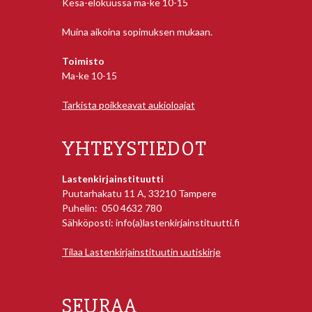
Kesä-elokuussa ma-ke 10-15
Muina aikoina sopimuksen mukaan.
Toimisto
Ma-ke 10-15
Tarkista poikkeavat aukioloajat
YHTEYSTIEDOT
Lastenkirjainstituutti
Puutarhakatu 11 A, 33210 Tampere
Puhelin: 050 4632 780
Sähköposti: info(a)lastenkirjainstituutti.fi
Tilaa Lastenkirjainstituutin uutiskirje
SEURAA