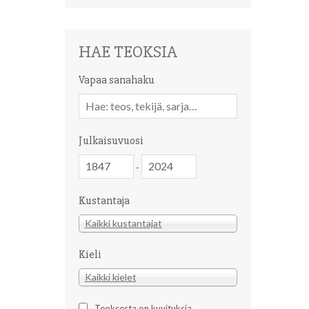
HAE TEOKSIA
Vapaa sanahaku
Vapaa
sanahaku
Julkaisuvuosi
Julkaisuvuosi
Julkaisuvuosi
-
Kustantaja
Kustantaja
Kaikki kustantajat
Kieli
Kieli
Kaikki kielet
Teoksesta on kuvituksia