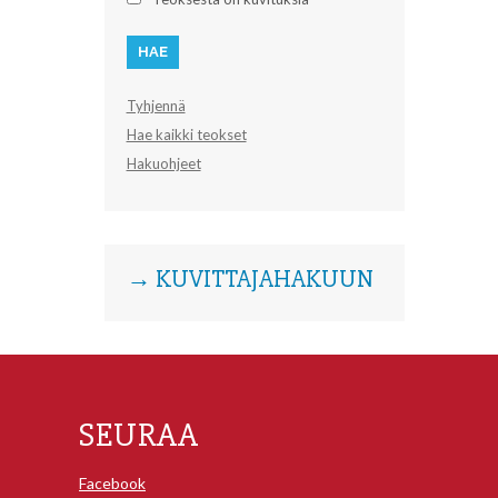
Tyhjennä
Hae kaikki teokset
Hakuohjeet
→ KUVITTAJAHAKUUN
SEURAA
Facebook