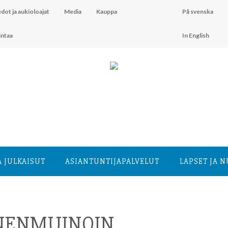
dot ja aukioloajat
Media
Kauppa
På svenska
intaa
In English
A JULKAISUT
ASIANTUNTIJA­PALVELUT
LAPSET JA 
NNENMUINOIN