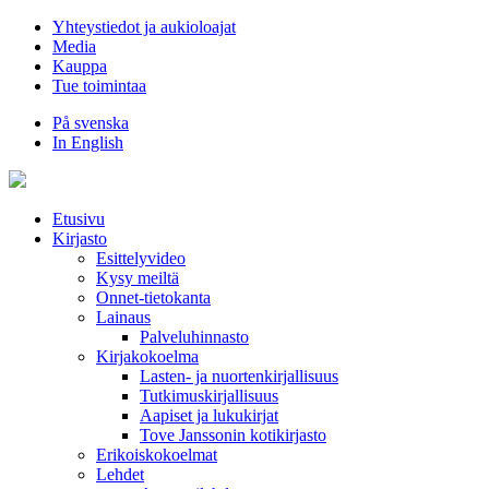
Hyppää
Yhteystiedot ja aukioloajat
sisältöön
Media
Kauppa
Tue toimintaa
På svenska
In English
Etusivu
Kirjasto
Esittelyvideo
Kysy meiltä
Onnet-tietokanta
Lainaus
Palveluhinnasto
Kirjakokoelma
Lasten- ja nuortenkirjallisuus
Tutkimuskirjallisuus
Aapiset ja lukukirjat
Tove Janssonin kotikirjasto
Erikoiskokoelmat
Lehdet