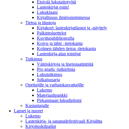
Etsivää lukutaitotyötä
Lastenkirjat esiin!
Lukuklaani
Kirjallisuus ilmiöoppimisessa
Tietoa ja tilastoja
Kirjakori: lastenkirjatilastot ja -näyttely
Palkintoluettelot
Kuvittaja­bibliografia
Koivu ja tähti –tietokanta
Kolmen tähden tietoa -tietokanta
Lastenkirja-alan toimijat
Tutkimus
Väitöskirjoja ja lisensiaatintöitä
Pro gradu -tutkielmia
Lukututkimus
Julkaisusarja
Opettajille ja varhaiskasvattajille
Lukemo
Materiaalipankki
Pirkanmaan lukudiplomi
Kustantajalle
Lapset ja nuoret
Lukemo
Lastenkirja- ja sanataidefestivaali Kirjalitta
Kirjoituskilpailut