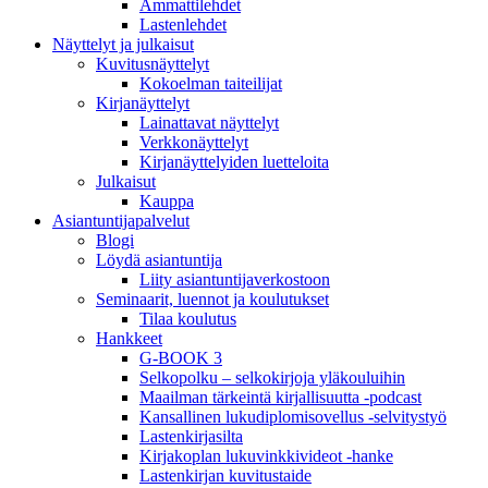
Ammattilehdet
Lastenlehdet
Näyttelyt ja julkaisut
Kuvitusnäyttelyt
Kokoelman taiteilijat
Kirjanäyttelyt
Lainattavat näyttelyt
Verkkonäyttelyt
Kirjanäyttelyiden luetteloita
Julkaisut
Kauppa
Asiantuntija­palvelut
Blogi
Löydä asiantuntija
Liity asiantuntijaverkostoon
Seminaarit, luennot ja koulutukset
Tilaa koulutus
Hankkeet
G-BOOK 3
Selkopolku – selkokirjoja yläkouluihin
Maailman tärkeintä kirjallisuutta -podcast
Kansallinen lukudiplomisovellus -selvitystyö
Lastenkirjasilta
Kirjakoplan lukuvinkkivideot -hanke
Lastenkirjan kuvitustaide