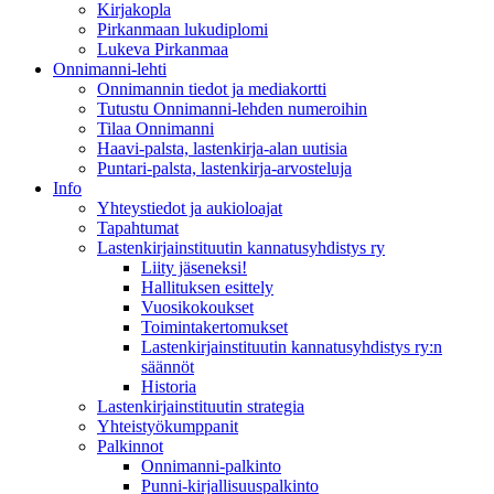
Kirjakopla
Pirkanmaan lukudiplomi
Lukeva Pirkanmaa
Onnimanni-lehti
Onnimannin tiedot ja mediakortti
Tutustu Onnimanni-lehden numeroihin
Tilaa Onnimanni
Haavi-palsta, lastenkirja-alan uutisia
Puntari-palsta, lastenkirja-arvosteluja
Info
Yhteystiedot ja aukioloajat
Tapahtumat
Lastenkirjainstituutin kannatusyhdistys ry
Liity jäseneksi!
Hallituksen esittely
Vuosikokoukset
Toimintakertomukset
Lastenkirjainstituutin kannatusyhdistys ry:n
säännöt
Historia
Lastenkirjainstituutin strategia
Yhteistyökumppanit
Palkinnot
Onnimanni-palkinto
Punni-kirjallisuuspalkinto