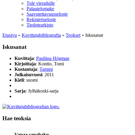
Tule vierailulle
Palautelomake
Saavutettavuusseloste
Rekisteriseloste
Tiedotearkisto
Etusivu
»
Kuvittaja­bibliografia
»
Teokset
»
Iskusanat
Iskusanat
Kuvittaja
:
Pauliina Högman
Kirjoittaja
: Kontio, Tomi
Kustantaja
:
Tammi
Julkaisuvuosi
: 2011
Kieli
: suomi
Sarja
: Jylhäkoski-sarja
Hae teoksia
Vapaa sanahaku