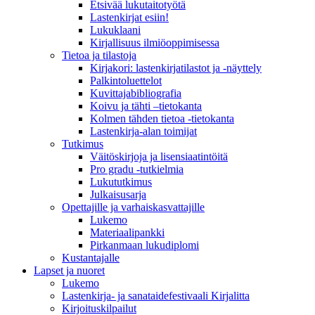
Etsivää lukutaitotyötä
Lastenkirjat esiin!
Lukuklaani
Kirjallisuus ilmiöoppimisessa
Tietoa ja tilastoja
Kirjakori: lastenkirjatilastot ja -näyttely
Palkintoluettelot
Kuvittaja­bibliografia
Koivu ja tähti –tietokanta
Kolmen tähden tietoa -tietokanta
Lastenkirja-alan toimijat
Tutkimus
Väitöskirjoja ja lisensiaatintöitä
Pro gradu -tutkielmia
Lukututkimus
Julkaisusarja
Opettajille ja varhaiskasvattajille
Lukemo
Materiaalipankki
Pirkanmaan lukudiplomi
Kustantajalle
Lapset ja nuoret
Lukemo
Lastenkirja- ja sanataidefestivaali Kirjalitta
Kirjoituskilpailut