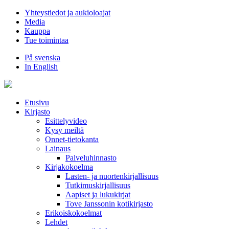
Hyppää
Yhteystiedot ja aukioloajat
sisältöön
Media
Kauppa
Tue toimintaa
På svenska
In English
Etusivu
Kirjasto
Esittelyvideo
Kysy meiltä
Onnet-tietokanta
Lainaus
Palveluhinnasto
Kirjakokoelma
Lasten- ja nuortenkirjallisuus
Tutkimuskirjallisuus
Aapiset ja lukukirjat
Tove Janssonin kotikirjasto
Erikoiskokoelmat
Lehdet