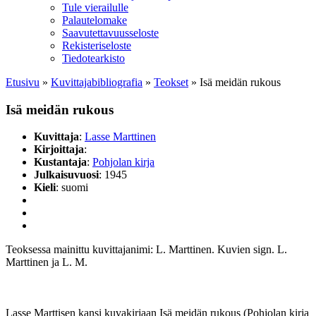
Tule vierailulle
Palautelomake
Saavutettavuusseloste
Rekisteriseloste
Tiedotearkisto
Etusivu
»
Kuvittaja­bibliografia
»
Teokset
»
Isä meidän rukous
Isä meidän rukous
Kuvittaja
:
Lasse Marttinen
Kirjoittaja
:
Kustantaja
:
Pohjolan kirja
Julkaisuvuosi
: 1945
Kieli
: suomi
Teoksessa mainittu kuvittajanimi: L. Marttinen. Kuvien sign. L.
Marttinen ja L. M.
Lasse Marttisen kansi kuvakirjaan Isä meidän rukous (Pohjolan kirja