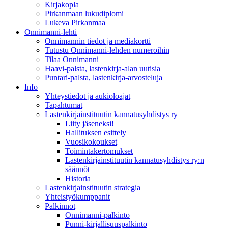
Kirjakopla
Pirkanmaan lukudiplomi
Lukeva Pirkanmaa
Onnimanni-lehti
Onnimannin tiedot ja mediakortti
Tutustu Onnimanni-lehden numeroihin
Tilaa Onnimanni
Haavi-palsta, lastenkirja-alan uutisia
Puntari-palsta, lastenkirja-arvosteluja
Info
Yhteystiedot ja aukioloajat
Tapahtumat
Lastenkirjainstituutin kannatusyhdistys ry
Liity jäseneksi!
Hallituksen esittely
Vuosikokoukset
Toimintakertomukset
Lastenkirjainstituutin kannatusyhdistys ry:n
säännöt
Historia
Lastenkirjainstituutin strategia
Yhteistyökumppanit
Palkinnot
Onnimanni-palkinto
Punni-kirjallisuuspalkinto