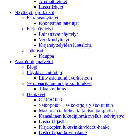
Ammattilehdet
Lastenlehdet
Näyttelyt ja julkaisut
Kuvitusnäyttelyt
Kokoelman taiteilijat
Kirjanäyttelyt
Lainattavat näyttelyt
Verkkonäyttelyt
Kirjanäyttelyiden luetteloita
Julkaisut
Kauppa
Asiantuntija­palvelut
Blogi
Löydä asiantuntija
Liity asiantuntijaverkostoon
Seminaarit, luennot ja koulutukset
Tilaa koulutus
Hankkeet
G-BOOK 3
Selkopolku – selkokirjoja yläkouluihin
Maailman tärkeintä kirjallisuutta -podcast
Kansallinen lukudiplomisovellus -selvitystyö
Lastenkirjasilta
Kirjakoplan lukuvinkkivideot -hanke
Lastenkirjan kuvitustaide