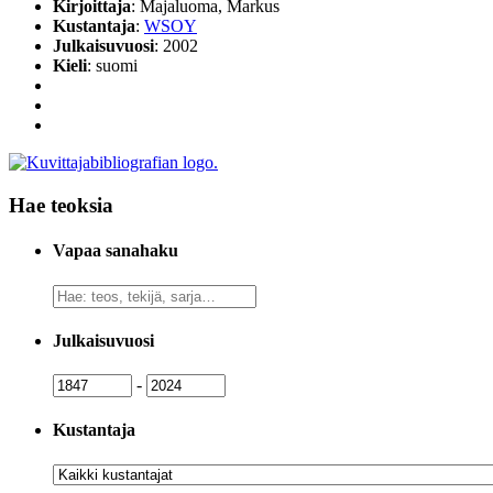
Kirjoittaja
: Majaluoma, Markus
Kustantaja
:
WSOY
Julkaisuvuosi
: 2002
Kieli
: suomi
Hae teoksia
Vapaa sanahaku
Vapaa
sanahaku
Julkaisuvuosi
Julkaisuvuosi
Julkaisuvuosi
-
Kustantaja
Kustantaja