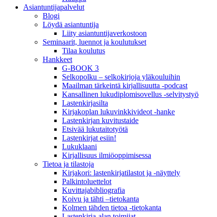
Asiantuntija­palvelut
Blogi
Löydä asiantuntija
Liity asiantuntijaverkostoon
Seminaarit, luennot ja koulutukset
Tilaa koulutus
Hankkeet
G-BOOK 3
Selkopolku – selkokirjoja yläkouluihin
Maailman tärkeintä kirjallisuutta -podcast
Kansallinen lukudiplomisovellus -selvitystyö
Lastenkirjasilta
Kirjakoplan lukuvinkkivideot -hanke
Lastenkirjan kuvitustaide
Etsivää lukutaitotyötä
Lastenkirjat esiin!
Lukuklaani
Kirjallisuus ilmiöoppimisessa
Tietoa ja tilastoja
Kirjakori: lastenkirjatilastot ja -näyttely
Palkintoluettelot
Kuvittaja­bibliografia
Koivu ja tähti –tietokanta
Kolmen tähden tietoa -tietokanta
Lastenkirja-alan toimijat