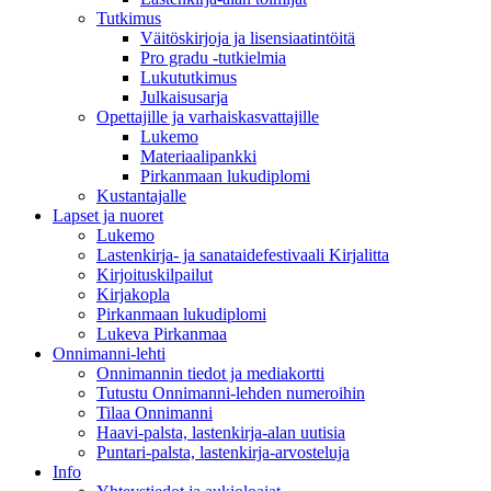
Tutkimus
Väitöskirjoja ja lisensiaatintöitä
Pro gradu -tutkielmia
Lukututkimus
Julkaisusarja
Opettajille ja varhaiskasvattajille
Lukemo
Materiaalipankki
Pirkanmaan lukudiplomi
Kustantajalle
Lapset ja nuoret
Lukemo
Lastenkirja- ja sanataidefestivaali Kirjalitta
Kirjoituskilpailut
Kirjakopla
Pirkanmaan lukudiplomi
Lukeva Pirkanmaa
Onnimanni-lehti
Onnimannin tiedot ja mediakortti
Tutustu Onnimanni-lehden numeroihin
Tilaa Onnimanni
Haavi-palsta, lastenkirja-alan uutisia
Puntari-palsta, lastenkirja-arvosteluja
Info