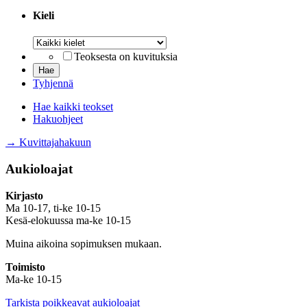
Kieli
Kieli
Teoksesta on kuvituksia
Tyhjennä
Hae kaikki teokset
Hakuohjeet
→ Kuvittajahakuun
Aukioloajat
Kirjasto
Ma 10-17, ti-ke 10-15
Kesä-elokuussa ma-ke 10-15
Muina aikoina sopimuksen mukaan.
Toimisto
Ma-ke 10-15
Tarkista poikkeavat aukioloajat