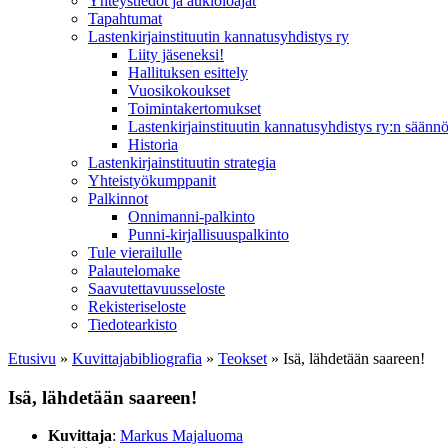
Yhteystiedot ja aukioloajat
Tapahtumat
Lastenkirjainstituutin kannatusyhdistys ry
Liity jäseneksi!
Hallituksen esittely
Vuosikokoukset
Toimintakertomukset
Lastenkirjainstituutin kannatusyhdistys ry:n säännö
Historia
Lastenkirjainstituutin strategia
Yhteistyökumppanit
Palkinnot
Onnimanni-palkinto
Punni-kirjallisuuspalkinto
Tule vierailulle
Palautelomake
Saavutettavuusseloste
Rekisteriseloste
Tiedotearkisto
Etusivu
»
Kuvittaja­bibliografia
»
Teokset
»
Isä, lähdetään saareen!
Isä, lähdetään saareen!
Kuvittaja
:
Markus Majaluoma