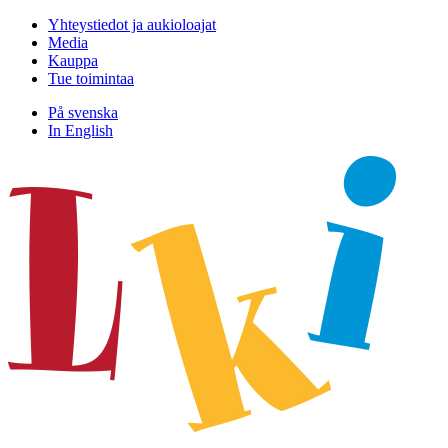
Hyppää
Yhteystiedot ja aukioloajat
sisältöön
Media
Kauppa
Tue toimintaa
På svenska
In English