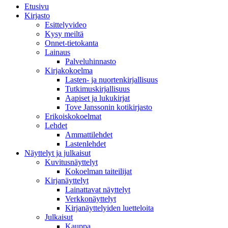
Etusivu
Kirjasto
Esittelyvideo
Kysy meiltä
Onnet-tietokanta
Lainaus
Palveluhinnasto
Kirjakokoelma
Lasten- ja nuortenkirjallisuus
Tutkimuskirjallisuus
Aapiset ja lukukirjat
Tove Janssonin kotikirjasto
Erikoiskokoelmat
Lehdet
Ammattilehdet
Lastenlehdet
Näyttelyt ja julkaisut
Kuvitusnäyttelyt
Kokoelman taiteilijat
Kirjanäyttelyt
Lainattavat näyttelyt
Verkkonäyttelyt
Kirjanäyttelyiden luetteloita
Julkaisut
Kauppa