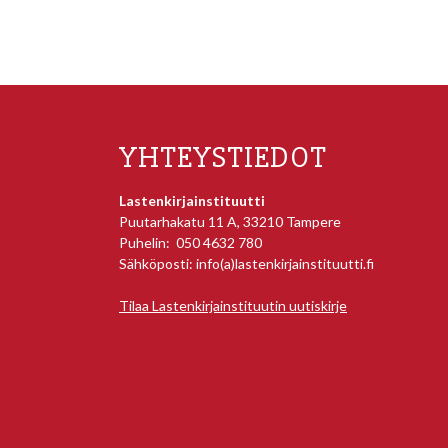
YHTEYSTIEDOT
Lastenkirjainstituutti
Puutarhakatu 11 A, 33210 Tampere
Puhelin: 050 4632 780
Sähköposti: info(a)lastenkirjainstituutti.fi
Tilaa Lastenkirjainstituutin uutiskirje