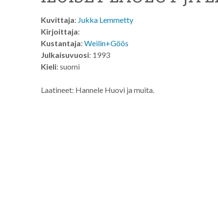
Kuvittaja
:
Jukka Lemmetty
Kirjoittaja
:
Kustantaja
:
Weilin+Göös
Julkaisuvuosi
: 1993
Kieli
: suomi
Laatineet: Hannele Huovi ja muita.