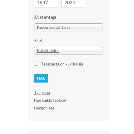
-
Kustantaja
Kustantaja
Kaikki kustantajat
Kieli
Kieli
Kaikki kielet
Teoksesta on kuvituksia
Tyhjennä
Hae kaikki teokset
Hakuohjeet