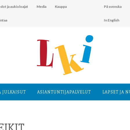
dot ja aukioloajat
Media
Kauppa
På svenska
intaa
In English
A JULKAISUT
ASIANTUNTIJA­PALVELUT
LAPSET JA 
EIKIT