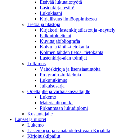
Etsivää lukutaitotyötä
Lastenkirjat esiin!
Lukuklaani
Kirjallisuus ilmiöoppimisessa
Tietoa ja tilastoja
Kirjakori: lastenkirjatilastot ja -näyttely
Palkintoluettelot
Kuvittaja­bibliografia
Koivu ja tähti –tietokanta
Kolmen tähden tietoa -tietokanta
Lastenkirja-alan toimijat
Tutkimus
Väitöskirjoja ja lisensiaatintöitä
Pro gradu -tutkielmia
Lukututkimus
Julkaisusarja
Opettajille ja varhaiskasvattajille
Lukemo
Materiaalipankki
Pirkanmaan lukudiplomi
Kustantajalle
Lapset ja nuoret
Lukemo
Lastenkirja- ja sanataidefestivaali Kirjalitta
Kirjoituskilpailut