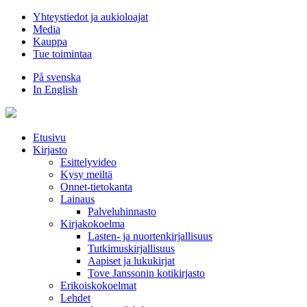
Hyppää
Yhteystiedot ja aukioloajat
sisältöön
Media
Kauppa
Tue toimintaa
På svenska
In English
Etusivu
Kirjasto
Esittelyvideo
Kysy meiltä
Onnet-tietokanta
Lainaus
Palveluhinnasto
Kirjakokoelma
Lasten- ja nuortenkirjallisuus
Tutkimuskirjallisuus
Aapiset ja lukukirjat
Tove Janssonin kotikirjasto
Erikoiskokoelmat
Lehdet