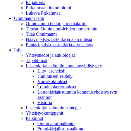
Kirjakopla
Pirkanmaan lukudiplomi
Lukeva Pirkanmaa
Onnimanni-lehti
Onnimannin tiedot ja mediakortti
Tutustu Onnimanni-lehden numeroihin
Tilaa Onnimanni
Haavi-palsta, lastenkirja-alan uutisia
Puntari-palsta, lastenkirja-arvosteluja
Info
Yhteystiedot ja aukioloajat
Tapahtumat
Lastenkirjainstituutin kannatusyhdistys ry
Liity jäseneksi!
Hallituksen esittely
Vuosikokoukset
Toimintakertomukset
Lastenkirjainstituutin kannatusyhdistys ry:n
säännöt
Historia
Lastenkirjainstituutin strategia
Yhteistyökumppanit
Palkinnot
Onnimanni-palkinto
Punni-kirjallisuuspalkinto