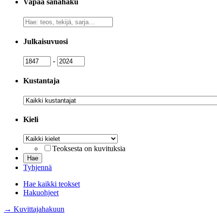
Vapaa sanahaku
Vapaa
sanahaku
Julkaisuvuosi
Julkaisuvuosi
Julkaisuvuosi
-
Kustantaja
Kustantaja
Kieli
Kieli
Teoksesta on kuvituksia
Tyhjennä
Hae kaikki teokset
Hakuohjeet
→ Kuvittajahakuun