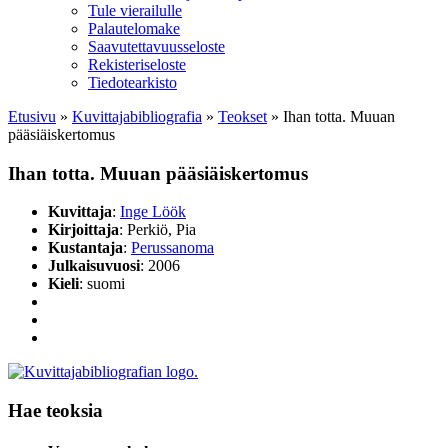
Tule vierailulle
Palautelomake
Saavutettavuusseloste
Rekisteriseloste
Tiedotearkisto
Etusivu
»
Kuvittaja­bibliografia
»
Teokset
»
Ihan totta. Muuan
pääsiäiskertomus
Ihan totta. Muuan pääsiäiskertomus
Kuvittaja
:
Inge Löök
Kirjoittaja
: Perkiö, Pia
Kustantaja
:
Perussanoma
Julkaisuvuosi
: 2006
Kieli
: suomi
Hae teoksia