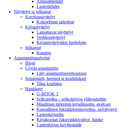
Ammattilehdet
Lastenlehdet
Näyttelyt ja julkaisut
Kuvitusnäyttelyt
Kokoelman taiteilijat
Kirjanäyttelyt
Lainattavat näyttelyt
Verkkonäyttelyt
Kirjanäyttelyiden luetteloita
Julkaisut
Kauppa
Asiantuntija­palvelut
Blogi
Löydä asiantuntija
Liity asiantuntijaverkostoon
Seminaarit, luennot ja koulutukset
Tilaa koulutus
Hankkeet
G-BOOK 3
Selkopolku – selkokirjoja yläkouluihin
Maailman tärkeintä kirjallisuutta -podcast
Kansallinen lukudiplomisovellus -selvitystyö
Lastenkirjasilta
Kirjakoplan lukuvinkkivideot -hanke
Lastenkirjan kuvitustaide