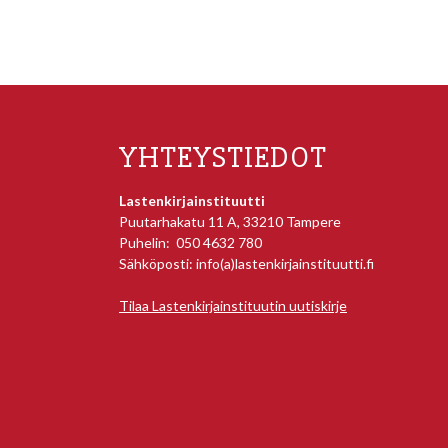
YHTEYSTIEDOT
Lastenkirjainstituutti
Puutarhakatu 11 A, 33210 Tampere
Puhelin: 050 4632 780
Sähköposti: info(a)lastenkirjainstituutti.fi
Tilaa Lastenkirjainstituutin uutiskirje