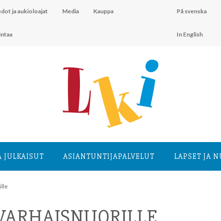
dot ja aukioloajat
Media
Kauppa
På svenska
intaa
In English
A JULKAISUT
ASIANTUNTIJA­PALVELUT
LAPSET JA 
ille
 VARHAISNUORILLE