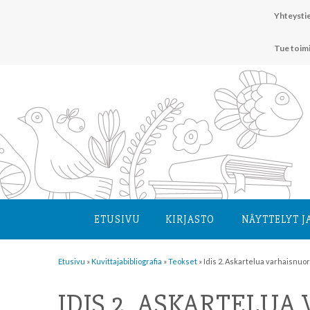
Hyppää
Yhteystie
sisältöön
Tue toim
ETUSIVU
KIRJASTO
NÄYTTELYT J
Etusivu
»
Kuvittaja­bibliografia
»
Teokset
»
Idis 2. Askartelua varhaisnuor
IDIS 2. ASKARTELUA