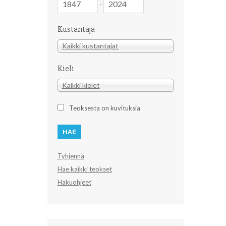
-
Kustantaja
Kustantaja
Kaikki kustantajat
Kieli
Kieli
Kaikki kielet
Teoksesta on kuvituksia
Tyhjennä
Hae kaikki teokset
Hakuohjeet