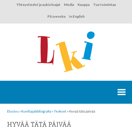
Hyppää
Yhteystiedot ja aukioloajat
Media
Kauppa
Tue toimintaa
sisältöön
På svenska
In English
Etusivu
»
Kuvittaja­bibliografia
»
Teokset
»
Hyvää tätä päivää
HYVÄÄ TÄTÄ PÄIVÄÄ