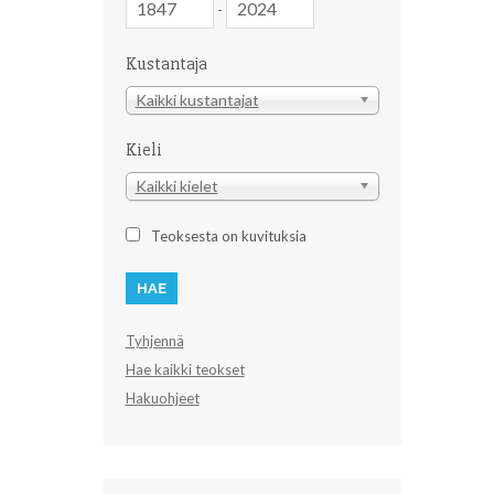
-
Kustantaja
Kustantaja
Kaikki kustantajat
Kieli
Kieli
Kaikki kielet
Teoksesta on kuvituksia
Tyhjennä
Hae kaikki teokset
Hakuohjeet