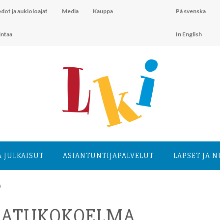
dot ja aukioloajat
Media
Kauppa
På svenska
intaa
In English
A JULKAISUT
ASIANTUNTIJA­PALVELUT
LAPSET JA 
a
 SATUKOKOELMA