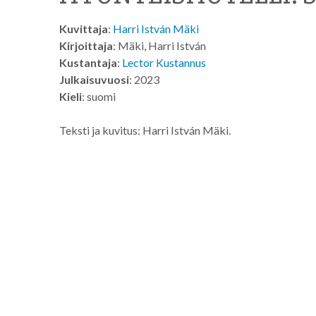
Kuvittaja
:
Harri István Mäki
Kirjoittaja
: Mäki, Harri István
Kustantaja
:
Lector Kustannus
Julkaisuvuosi
: 2023
Kieli
: suomi
Teksti ja kuvitus: Harri István Mäki.