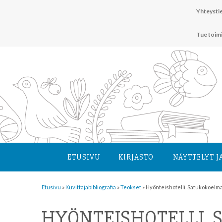
Hyppää
Yhteystie
sisältöön
Tue toim
ETUSIVU
KIRJASTO
NÄYTTELYT J
Etusivu
»
Kuvittaja­bibliografia
»
Teokset
»
Hyönteishotelli. Satukokoelm
HYÖNTEISHOTELLI.