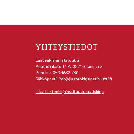
YHTEYSTIEDOT
Lastenkirjainstituutti
Puutarhakatu 11 A, 33210 Tampere
Puhelin: 050 4632 780
Sähköposti: info(a)lastenkirjainstituutti.fi
Tilaa Lastenkirjainstituutin uutiskirje