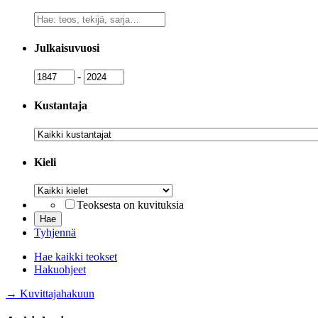
Vapaa
sanahaku
Julkaisuvuosi
Julkaisuvuosi
Julkaisuvuosi
-
Kustantaja
Kustantaja
Kieli
Kieli
Teoksesta on kuvituksia
Tyhjennä
Hae kaikki teokset
Hakuohjeet
→ Kuvittajahakuun