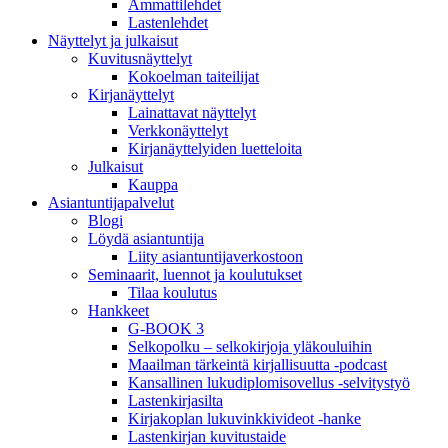
Ammattilehdet
Lastenlehdet
Näyttelyt ja julkaisut
Kuvitusnäyttelyt
Kokoelman taiteilijat
Kirjanäyttelyt
Lainattavat näyttelyt
Verkkonäyttelyt
Kirjanäyttelyiden luetteloita
Julkaisut
Kauppa
Asiantuntija­palvelut
Blogi
Löydä asiantuntija
Liity asiantuntijaverkostoon
Seminaarit, luennot ja koulutukset
Tilaa koulutus
Hankkeet
G-BOOK 3
Selkopolku – selkokirjoja yläkouluihin
Maailman tärkeintä kirjallisuutta -podcast
Kansallinen lukudiplomisovellus -selvitystyö
Lastenkirjasilta
Kirjakoplan lukuvinkkivideot -hanke
Lastenkirjan kuvitustaide