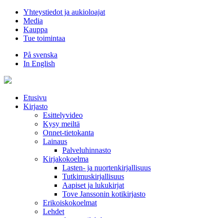
Hyppää
Yhteystiedot ja aukioloajat
sisältöön
Media
Kauppa
Tue toimintaa
På svenska
In English
Etusivu
Kirjasto
Esittelyvideo
Kysy meiltä
Onnet-tietokanta
Lainaus
Palveluhinnasto
Kirjakokoelma
Lasten- ja nuortenkirjallisuus
Tutkimuskirjallisuus
Aapiset ja lukukirjat
Tove Janssonin kotikirjasto
Erikoiskokoelmat
Lehdet