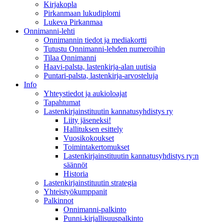
Kirjakopla
Pirkanmaan lukudiplomi
Lukeva Pirkanmaa
Onnimanni-lehti
Onnimannin tiedot ja mediakortti
Tutustu Onnimanni-lehden numeroihin
Tilaa Onnimanni
Haavi-palsta, lastenkirja-alan uutisia
Puntari-palsta, lastenkirja-arvosteluja
Info
Yhteystiedot ja aukioloajat
Tapahtumat
Lastenkirjainstituutin kannatusyhdistys ry
Liity jäseneksi!
Hallituksen esittely
Vuosikokoukset
Toimintakertomukset
Lastenkirjainstituutin kannatusyhdistys ry:n
säännöt
Historia
Lastenkirjainstituutin strategia
Yhteistyökumppanit
Palkinnot
Onnimanni-palkinto
Punni-kirjallisuuspalkinto