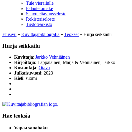
Tule vierailulle
Palautelomake
Saavutettavuusseloste
Rekisteriseloste
Tiedotearkisto
Etusivu
»
Kuvittaja­bibliografia
»
Teokset
»
Hurja seikkailu
Hurja seikkailu
Kuvittaja
:
Jarkko Vehniäinen
Kirjoittaja
: Lappalainen, Marja & Vehniäinen, Jarkko
Kustantaja
:
Otava
Julkaisuvuosi
: 2023
Kieli
: suomi
Hae teoksia
Vapaa sanahaku