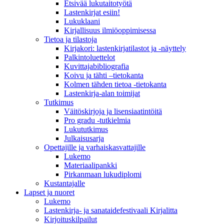
Etsivää lukutaitotyötä
Lastenkirjat esiin!
Lukuklaani
Kirjallisuus ilmiöoppimisessa
Tietoa ja tilastoja
Kirjakori: lastenkirjatilastot ja -näyttely
Palkintoluettelot
Kuvittaja­bibliografia
Koivu ja tähti –tietokanta
Kolmen tähden tietoa -tietokanta
Lastenkirja-alan toimijat
Tutkimus
Väitöskirjoja ja lisensiaatintöitä
Pro gradu -tutkielmia
Lukututkimus
Julkaisusarja
Opettajille ja varhaiskasvattajille
Lukemo
Materiaalipankki
Pirkanmaan lukudiplomi
Kustantajalle
Lapset ja nuoret
Lukemo
Lastenkirja- ja sanataidefestivaali Kirjalitta
Kirjoituskilpailut