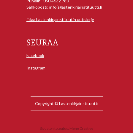
Puhelin: 050 4632 780
Sähköposti: info(a)lastenkirjainstituutti.fi
Tilaa Lastenkirjainstituutin uutiskirje
SEURAA
Facebook
Instagram
Copyright © Lastenkirjainstituutti
Sivuston toteutus:
Mene Creative