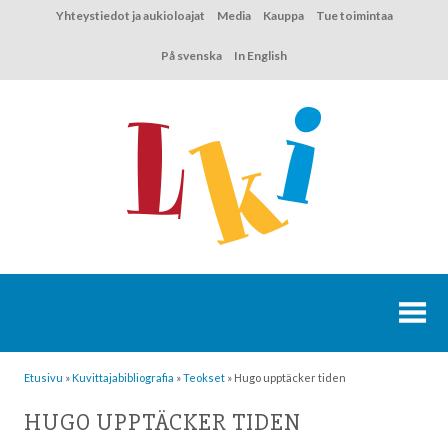
Hyppää
Yhteystiedot ja aukioloajat
Media
Kauppa
Tue toimintaa
sisältöön
På svenska
In English
Etusivu
»
Kuvittaja­bibliografia
»
Teokset
»
Hugo upptäcker tiden
HUGO UPPTÄCKER TIDEN