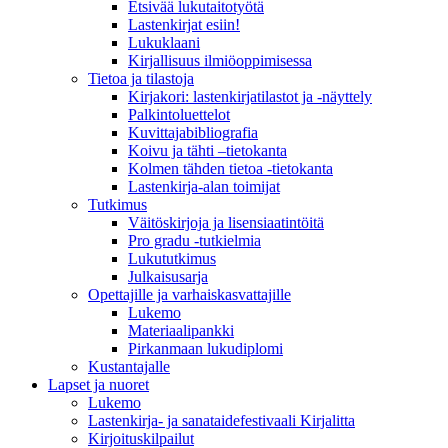
Etsivää lukutaitotyötä
Lastenkirjat esiin!
Lukuklaani
Kirjallisuus ilmiöoppimisessa
Tietoa ja tilastoja
Kirjakori: lastenkirjatilastot ja -näyttely
Palkintoluettelot
Kuvittaja­bibliografia
Koivu ja tähti –tietokanta
Kolmen tähden tietoa -tietokanta
Lastenkirja-alan toimijat
Tutkimus
Väitöskirjoja ja lisensiaatintöitä
Pro gradu -tutkielmia
Lukututkimus
Julkaisusarja
Opettajille ja varhaiskasvattajille
Lukemo
Materiaalipankki
Pirkanmaan lukudiplomi
Kustantajalle
Lapset ja nuoret
Lukemo
Lastenkirja- ja sanataidefestivaali Kirjalitta
Kirjoituskilpailut