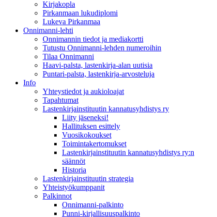
Kirjakopla
Pirkanmaan lukudiplomi
Lukeva Pirkanmaa
Onnimanni-lehti
Onnimannin tiedot ja mediakortti
Tutustu Onnimanni-lehden numeroihin
Tilaa Onnimanni
Haavi-palsta, lastenkirja-alan uutisia
Puntari-palsta, lastenkirja-arvosteluja
Info
Yhteystiedot ja aukioloajat
Tapahtumat
Lastenkirjainstituutin kannatusyhdistys ry
Liity jäseneksi!
Hallituksen esittely
Vuosikokoukset
Toimintakertomukset
Lastenkirjainstituutin kannatusyhdistys ry:n
säännöt
Historia
Lastenkirjainstituutin strategia
Yhteistyökumppanit
Palkinnot
Onnimanni-palkinto
Punni-kirjallisuuspalkinto