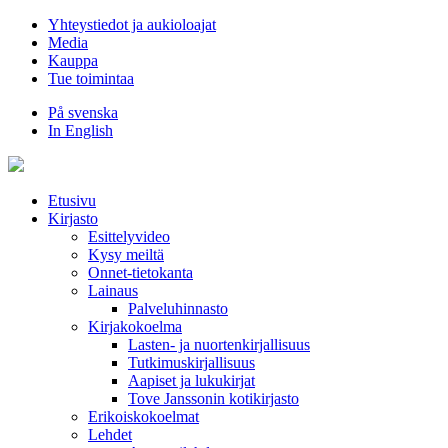
Hyppää
Yhteystiedot ja aukioloajat
sisältöön
Media
Kauppa
Tue toimintaa
På svenska
In English
Etusivu
Kirjasto
Esittelyvideo
Kysy meiltä
Onnet-tietokanta
Lainaus
Palveluhinnasto
Kirjakokoelma
Lasten- ja nuortenkirjallisuus
Tutkimuskirjallisuus
Aapiset ja lukukirjat
Tove Janssonin kotikirjasto
Erikoiskokoelmat
Lehdet