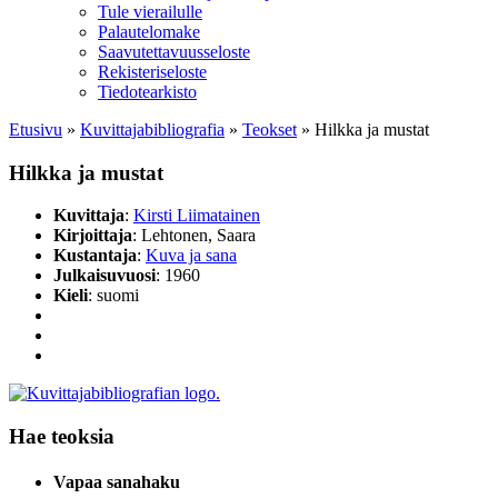
Tule vierailulle
Palautelomake
Saavutettavuusseloste
Rekisteriseloste
Tiedotearkisto
Etusivu
»
Kuvittaja­bibliografia
»
Teokset
»
Hilkka ja mustat
Hilkka ja mustat
Kuvittaja
:
Kirsti Liimatainen
Kirjoittaja
: Lehtonen, Saara
Kustantaja
:
Kuva ja sana
Julkaisuvuosi
: 1960
Kieli
: suomi
Hae teoksia
Vapaa sanahaku