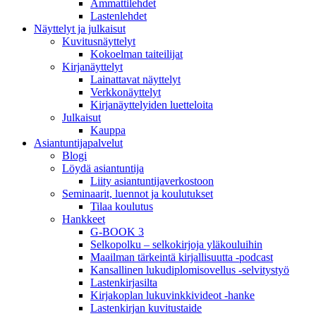
Ammattilehdet
Lastenlehdet
Näyttelyt ja julkaisut
Kuvitusnäyttelyt
Kokoelman taiteilijat
Kirjanäyttelyt
Lainattavat näyttelyt
Verkkonäyttelyt
Kirjanäyttelyiden luetteloita
Julkaisut
Kauppa
Asiantuntija­palvelut
Blogi
Löydä asiantuntija
Liity asiantuntijaverkostoon
Seminaarit, luennot ja koulutukset
Tilaa koulutus
Hankkeet
G-BOOK 3
Selkopolku – selkokirjoja yläkouluihin
Maailman tärkeintä kirjallisuutta -podcast
Kansallinen lukudiplomisovellus -selvitystyö
Lastenkirjasilta
Kirjakoplan lukuvinkkivideot -hanke
Lastenkirjan kuvitustaide