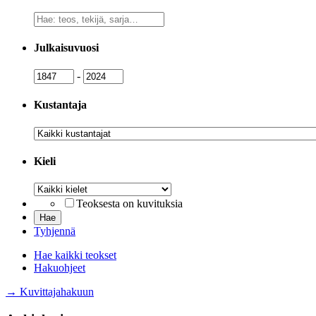
Vapaa
sanahaku
Julkaisuvuosi
Julkaisuvuosi
Julkaisuvuosi
-
Kustantaja
Kustantaja
Kieli
Kieli
Teoksesta on kuvituksia
Tyhjennä
Hae kaikki teokset
Hakuohjeet
→ Kuvittajahakuun