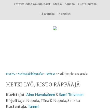
Hyppää
Yhteystiedot ja aukioloajat
Media
Kauppa
Tue toimintaa
sisältöön
På svenska
In English
Etusivu
»
Kuvittaja­bibliografia
»
Teokset
»
Hetki lyö, Risto Räppääjä
HETKI LYÖ, RISTO RÄPPÄÄJÄ
Kuvittajat
:
Aino Havukainen
&
Sami Toivonen
Kirjoittaja
: Nopola, Tiina & Nopola, Sinikka
Kustantaja
:
Tammi