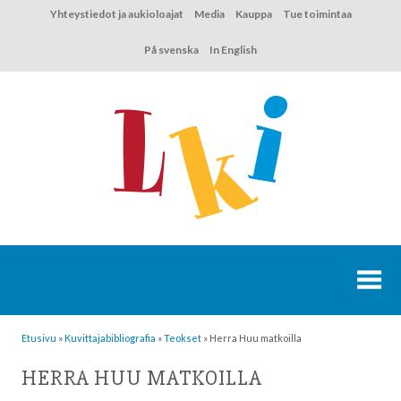
Hyppää
Yhteystiedot ja aukioloajat
Media
Kauppa
Tue toimintaa
sisältöön
På svenska
In English
Etusivu
»
Kuvittaja­bibliografia
»
Teokset
»
Herra Huu matkoilla
HERRA HUU MATKOILLA