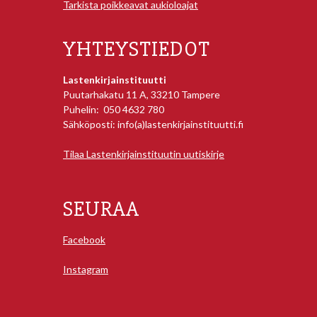
Tarkista poikkeavat aukioloajat
YHTEYSTIEDOT
Lastenkirjainstituutti
Puutarhakatu 11 A, 33210 Tampere
Puhelin: 050 4632 780
Sähköposti: info(a)lastenkirjainstituutti.fi
Tilaa Lastenkirjainstituutin uutiskirje
SEURAA
Facebook
Instagram