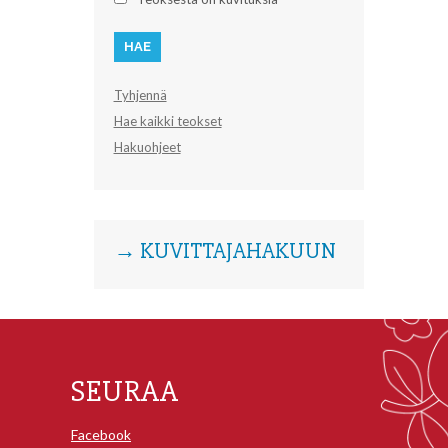
Tyhjennä
Hae kaikki teokset
Hakuohjeet
→ KUVITTAJAHAKUUN
SEURAA
Facebook