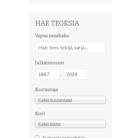
HAE TEOKSIA
Vapaa sanahaku
Vapaa
sanahaku
Julkaisuvuosi
Julkaisuvuosi
Julkaisuvuosi
-
Kustantaja
Kustantaja
Kaikki kustantajat
Kieli
Kieli
Kaikki kielet
Teoksesta on kuvituksia