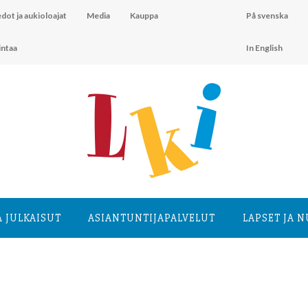
dot ja aukioloajat
Media
Kauppa
På svenska
intaa
In English
A JULKAISUT
ASIANTUNTIJA­PALVELUT
LAPSET JA 