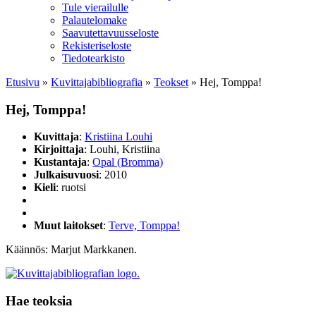
Tule vierailulle
Palautelomake
Saavutettavuusseloste
Rekisteriseloste
Tiedotearkisto
Etusivu
»
Kuvittaja­bibliografia
»
Teokset
»
Hej, Tomppa!
Hej, Tomppa!
Kuvittaja
:
Kristiina Louhi
Kirjoittaja
: Louhi, Kristiina
Kustantaja
:
Opal (Bromma)
Julkaisuvuosi
: 2010
Kieli
: ruotsi
Muut laitokset
:
Terve, Tomppa!
Käännös: Marjut Markkanen.
Hae teoksia