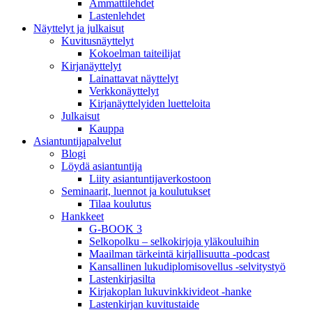
Ammattilehdet
Lastenlehdet
Näyttelyt ja julkaisut
Kuvitusnäyttelyt
Kokoelman taiteilijat
Kirjanäyttelyt
Lainattavat näyttelyt
Verkkonäyttelyt
Kirjanäyttelyiden luetteloita
Julkaisut
Kauppa
Asiantuntija­palvelut
Blogi
Löydä asiantuntija
Liity asiantuntijaverkostoon
Seminaarit, luennot ja koulutukset
Tilaa koulutus
Hankkeet
G-BOOK 3
Selkopolku – selkokirjoja yläkouluihin
Maailman tärkeintä kirjallisuutta -podcast
Kansallinen lukudiplomisovellus -selvitystyö
Lastenkirjasilta
Kirjakoplan lukuvinkkivideot -hanke
Lastenkirjan kuvitustaide