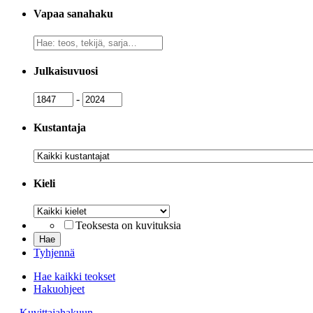
Vapaa sanahaku
Vapaa
sanahaku
Julkaisuvuosi
Julkaisuvuosi
Julkaisuvuosi
-
Kustantaja
Kustantaja
Kieli
Kieli
Teoksesta on kuvituksia
Tyhjennä
Hae kaikki teokset
Hakuohjeet
→ Kuvittajahakuun