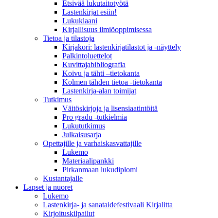
Etsivää lukutaitotyötä
Lastenkirjat esiin!
Lukuklaani
Kirjallisuus ilmiöoppimisessa
Tietoa ja tilastoja
Kirjakori: lastenkirjatilastot ja -näyttely
Palkintoluettelot
Kuvittaja­bibliografia
Koivu ja tähti –tietokanta
Kolmen tähden tietoa -tietokanta
Lastenkirja-alan toimijat
Tutkimus
Väitöskirjoja ja lisensiaatintöitä
Pro gradu -tutkielmia
Lukututkimus
Julkaisusarja
Opettajille ja varhaiskasvattajille
Lukemo
Materiaalipankki
Pirkanmaan lukudiplomi
Kustantajalle
Lapset ja nuoret
Lukemo
Lastenkirja- ja sanataidefestivaali Kirjalitta
Kirjoituskilpailut