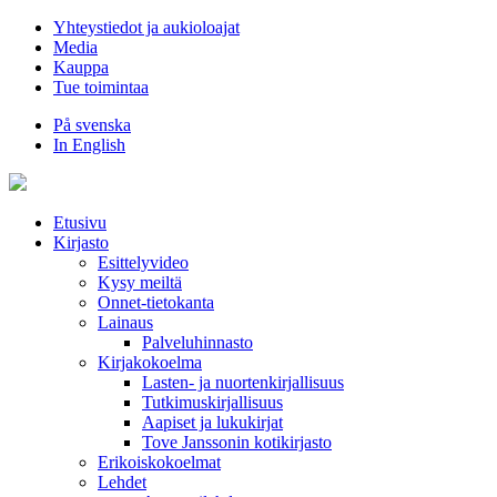
Hyppää
Yhteystiedot ja aukioloajat
sisältöön
Media
Kauppa
Tue toimintaa
På svenska
In English
Etusivu
Kirjasto
Esittelyvideo
Kysy meiltä
Onnet-tietokanta
Lainaus
Palveluhinnasto
Kirjakokoelma
Lasten- ja nuortenkirjallisuus
Tutkimuskirjallisuus
Aapiset ja lukukirjat
Tove Janssonin kotikirjasto
Erikoiskokoelmat
Lehdet