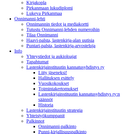
Kirjakopla
Pirkanmaan lukudiplomi
Lukeva Pirkanmaa
Onnimanni-lehti
Onnimannin tiedot ja mediakortti
Tutustu Onnimanni-lehden numeroihin
Tilaa Onnimanni
Haavi-palsta, lastenkirja-alan uutisia
Puntari-palsta, lastenkirja-arvosteluja
Info
Yhteystiedot ja aukioloajat
Tapahtumat
Lastenkirjainstituutin kannatusyhdistys ry
Liity jäseneksi!
Hallituksen esittely
Vuosikokoukset
Toimintakertomukset
Lastenkirjainstituutin kannatusyhdistys ry:n
säännöt
Historia
Lastenkirjainstituutin strategia
Yhteistyökumppanit
Palkinnot
Onnimanni-palkinto
Punni-kirjallisuuspalkinto