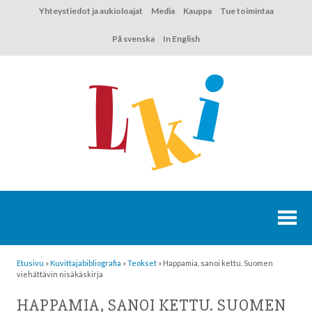
Hyppää
Yhteystiedot ja aukioloajat
Media
Kauppa
Tue toimintaa
sisältöön
På svenska
In English
Etusivu
»
Kuvittaja­bibliografia
»
Teokset
»
Happamia, sanoi kettu. Suomen
viehättävin nisäkäskirja
HAPPAMIA, SANOI KETTU. SUOMEN