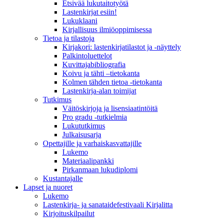
Etsivää lukutaitotyötä
Lastenkirjat esiin!
Lukuklaani
Kirjallisuus ilmiöoppimisessa
Tietoa ja tilastoja
Kirjakori: lastenkirjatilastot ja -näyttely
Palkintoluettelot
Kuvittaja­bibliografia
Koivu ja tähti –tietokanta
Kolmen tähden tietoa -tietokanta
Lastenkirja-alan toimijat
Tutkimus
Väitöskirjoja ja lisensiaatintöitä
Pro gradu -tutkielmia
Lukututkimus
Julkaisusarja
Opettajille ja varhaiskasvattajille
Lukemo
Materiaalipankki
Pirkanmaan lukudiplomi
Kustantajalle
Lapset ja nuoret
Lukemo
Lastenkirja- ja sanataidefestivaali Kirjalitta
Kirjoituskilpailut