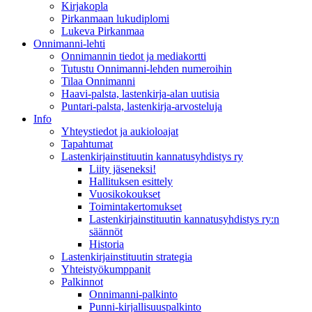
Kirjakopla
Pirkanmaan lukudiplomi
Lukeva Pirkanmaa
Onnimanni-lehti
Onnimannin tiedot ja mediakortti
Tutustu Onnimanni-lehden numeroihin
Tilaa Onnimanni
Haavi-palsta, lastenkirja-alan uutisia
Puntari-palsta, lastenkirja-arvosteluja
Info
Yhteystiedot ja aukioloajat
Tapahtumat
Lastenkirjainstituutin kannatusyhdistys ry
Liity jäseneksi!
Hallituksen esittely
Vuosikokoukset
Toimintakertomukset
Lastenkirjainstituutin kannatusyhdistys ry:n
säännöt
Historia
Lastenkirjainstituutin strategia
Yhteistyökumppanit
Palkinnot
Onnimanni-palkinto
Punni-kirjallisuuspalkinto