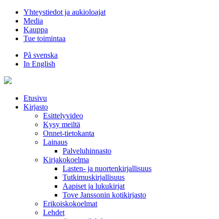
Hyppää
Yhteystiedot ja aukioloajat
sisältöön
Media
Kauppa
Tue toimintaa
På svenska
In English
Etusivu
Kirjasto
Esittelyvideo
Kysy meiltä
Onnet-tietokanta
Lainaus
Palveluhinnasto
Kirjakokoelma
Lasten- ja nuortenkirjallisuus
Tutkimuskirjallisuus
Aapiset ja lukukirjat
Tove Janssonin kotikirjasto
Erikoiskokoelmat
Lehdet