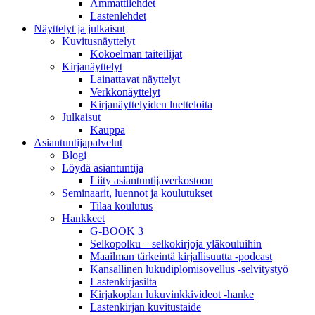
Ammattilehdet
Lastenlehdet
Näyttelyt ja julkaisut
Kuvitusnäyttelyt
Kokoelman taiteilijat
Kirjanäyttelyt
Lainattavat näyttelyt
Verkkonäyttelyt
Kirjanäyttelyiden luetteloita
Julkaisut
Kauppa
Asiantuntija­palvelut
Blogi
Löydä asiantuntija
Liity asiantuntijaverkostoon
Seminaarit, luennot ja koulutukset
Tilaa koulutus
Hankkeet
G-BOOK 3
Selkopolku – selkokirjoja yläkouluihin
Maailman tärkeintä kirjallisuutta -podcast
Kansallinen lukudiplomisovellus -selvitystyö
Lastenkirjasilta
Kirjakoplan lukuvinkkivideot -hanke
Lastenkirjan kuvitustaide