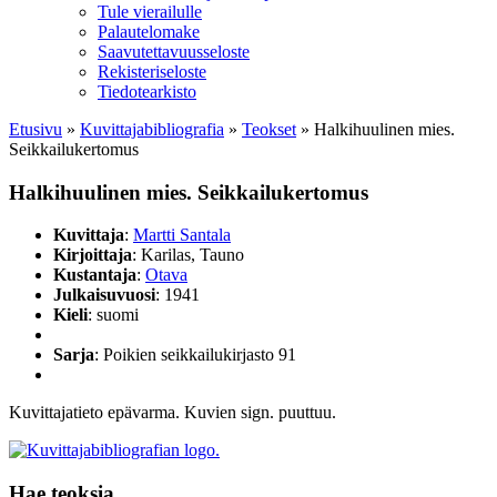
Tule vierailulle
Palautelomake
Saavutettavuusseloste
Rekisteriseloste
Tiedotearkisto
Etusivu
»
Kuvittaja­bibliografia
»
Teokset
»
Halkihuulinen mies.
Seikkailukertomus
Halkihuulinen mies. Seikkailukertomus
Kuvittaja
:
Martti Santala
Kirjoittaja
: Karilas, Tauno
Kustantaja
:
Otava
Julkaisuvuosi
: 1941
Kieli
: suomi
Sarja
: Poikien seikkailukirjasto 91
Kuvittajatieto epävarma. Kuvien sign. puuttuu.
Hae teoksia